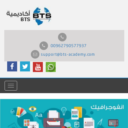
00962790577937
support@bts-academy.com
Menu