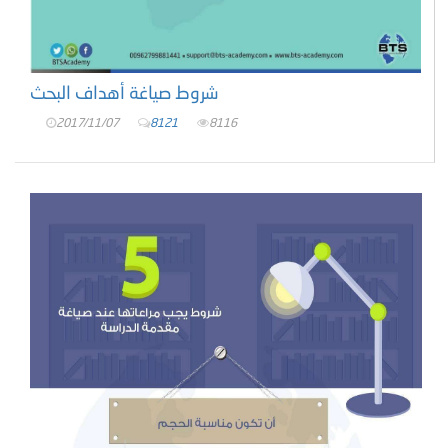
شروط صياغة أهداف البحث
2017/11/07
8121
8116