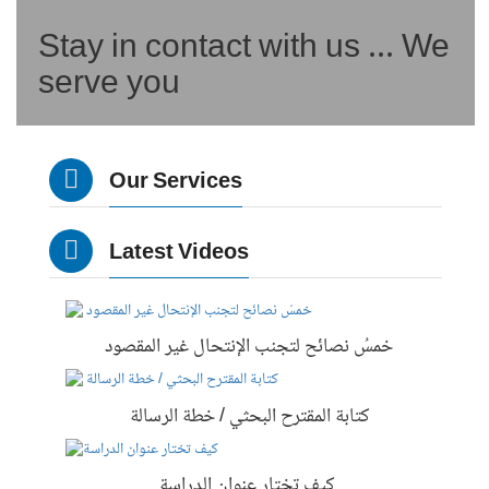
Stay in contact with us ... We
serve you
Our Services
Latest Videos
خمسُ نصائح لتجنب الإنتحال غير المقصود
كتابة المقترح البحثي / خطة الرسالة
كيف تختار عنوان الدراسة