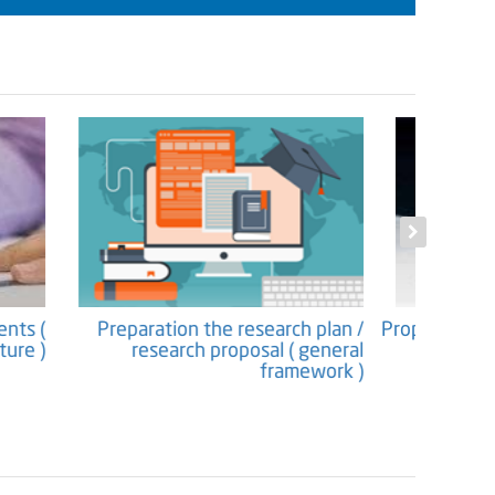
f contents (
Preparation the research plan /
Propos
 Structure )
research proposal ( general
framework )