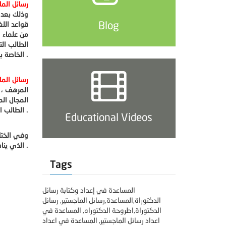
رسائل الم
وذلك بعد أ
Blog
قواعد اللغ
من علماء ا
الطالب الت
الخاصة به .
رسائل الم
المرهف ، 
المجال الم
الطالب اختيار عنوانا مناسبا لرسالة الماجستير والدكتوراه بكل سهولة .
Educational Videos
وفي الختا
والدكتوراه التي تقدمونها ناجحة ومفيدة .
الذي ين
Tags
المساعدة في إعداد وكتابة رسائل
الدكتوراة,المساعدة,رسائل الماجستير, رسائل
الدكتوراة,اطروحة الدكتوراه, المساعدة في
اعداد رسائل الماجستير, المساعدة في اعداد