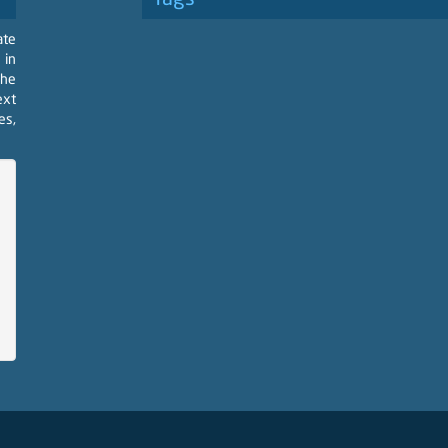
ate
 in
the
ext
es,