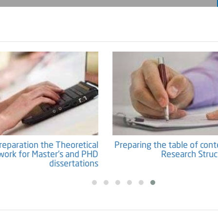
Preparation the Theoretical
Preparing the table o
Framework for Master's and PHD
Research
dissertations