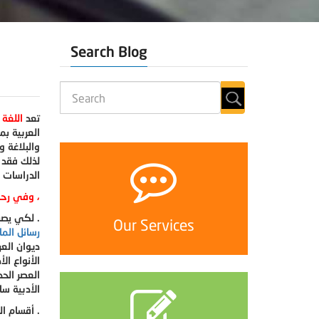
Search Blog
تعد
اللغة 
العربية ب
والبلاغة و
لذلك فقد 
الدراسات ا
والدكتوراه في تخصص قسم اللغة العربية ،
وفي رحاب
لكي يصبح لدى الطالب فكرة عن كل فرع من هذه الفروع وبالتالي يختار المجال الذي يتلاءم مع ميوله ورغباته .
Our Services
رسائل الما
ديوان الع
الأنواع ال
العصر الح
الأدبية س
أقسام اللغة العربية ، وبدأت رسائل الماجستير والدكتوراه في مجال الدراسات الأدبية والنقدية بالظهور والانتشار بشكل كبير .