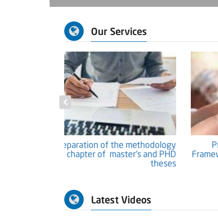
Our Services
tific Papers and
Preparation of the methodology
Researches
chapter of master's and PHD
theses
Latest Videos