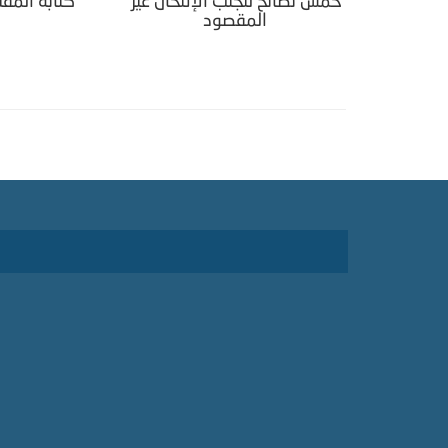
خمسُ نصائح لتجنب الإنتحال غير
كتابة المقت
المقصود