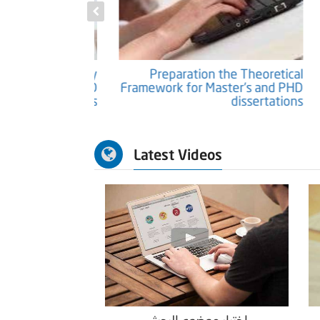
tific Papers and
Preparation of the methodology
Researches
chapter of master's and PHD
theses
Latest Videos