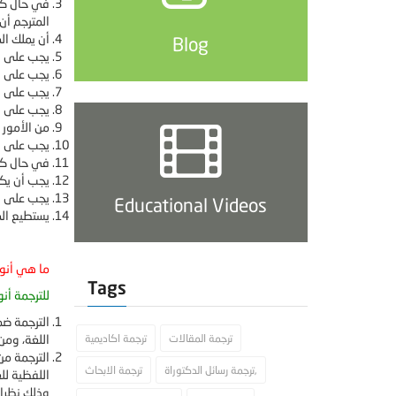
في حال كان
المترجم أن 
أن يملك ال
Blog
يجب على ا
يجب على ال
يجب على ال
يجب على ال
من الأمور 
يجب على ال
في حال كان
يجب أن يكو
يجب على ال
Educational Videos
يستطيع الم
ما هي أنوا
Tags
للترجمة أن
الترجمة ضم
ترجمة المقالات
ترجمة اكاديمية
اللغة، وم
الترجمة من
ترجمة رسائل الدكتوراة,
ترجمة الابحاث
اللفظية لل
وذلك نظرا 