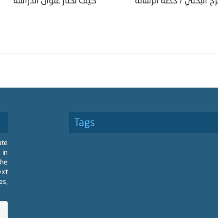
رح البحثي / خطة الرسالة
كيف تختار عنوان الدراسة
Tags
ate
 in
the
ext
es,