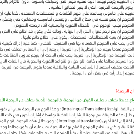
 المترجم يترجم ترجمة أدبية فعليه فهم النص وصياغته بأسلوبه ، دون الالتزام بالتر
يلتزم بالترجمة الحرفية ، لكي لا يغير الحقائق العلمية .
مترجم على قاموس يساعده على فهم الكلمات والمصطلحات المعقدة ، كما عليه أن 
لمترجم أن يضع نفسه في مكان الكاتب ، ويتقمص أحاسيسه ومشاعره حتى يتمكن من 
مترجم تجنب الوقوع في الأخطاء اللغوية والإملائية أثناء ترجمته للنصوص .
مترجم أن يدع ترجم عنوان النص إلى النهاية ، وذلك لكي يكون قد اطلع على النص 
مترجم أن ينتبه للمصطلحات المستحدثة ، يكون على اطلاع دائم عليها .
التي يجب على المترجم الاهتمام بها هي التخفيف اللفظي ، كما عليه إدراك كيفية قر
مترجم عندما يترجم من الإنكليزية إلى العربية أن ينتبه إلى أن المعاني تختلف في حال
ت الترجمة من الإنكليزية إلى العربية يجب على الباحث أن يترجم عناوين المقالات 
ن المترجم مطلعا على كافة اللواحق ، والقواعد اللغوية والنحوية في اللغات التي ي
باحث تخفيف استعمال الأساليب البيانية والبلاغية عندما يقوم بالترجمة من العربية إل
ترجم إبداء رأيه في بعض أجزاء الترجمة .
ع الترجمة؟
واع عديدة تختلف باختلاف الغرض من الترجمة، فالترجمة الأدبية تختلف عن الترجمة ال
ن اللغة الواحدة (
Intralingual Translation
) : وهذا النوع من الترجمة يعني أن يق
ن خلال هذه الطريقة يتم ترجمة الإشارات اللفظية بواسطة إشارات أخرى في ذات ا
 لغة إلى لغة أخرى (
Interlingual translation
) : ومن خلال هذه الترجمة يقوم المت
غة ثانية، ولكي يستطيع المترجم القيام بهذه الترجمة يجب عليه أن يكون مطلعا ومدركا 
لأن هذا النوع من الترجمة يحتاج لأن يقرأ المترجم النص ويطلع عليه بشكل كامل، وم