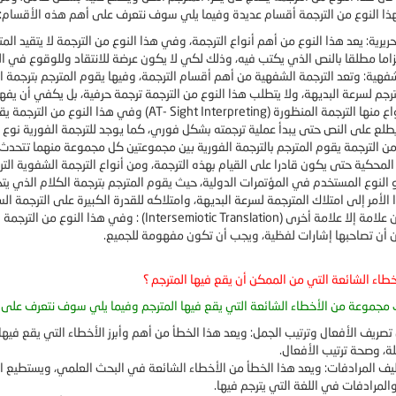
ذا النوع من الترجمة أقسام عديدة وفيما يلي سوف نتعرف على أهم هذه الأقسام:
تحريرية: يعد هذا النوع من أهم أنواع الترجمة، وفي هذا النوع من الترجمة لا يتقيد
لتزاما مطلقا بالنص الذي يكتب فيه، وذلك لكي لا يكون عرضة للانتقاد وللوقوع في ال
شفهية: وتعد الترجمة الشفهية من أهم أقسام الترجمة، وفيها يقوم المترجم بترجمة 
ترجم لسرعة البديهة، ولا يتطلب هذا النوع من الترجمة ترجمة حرفية، بل يكفي أن يفه
اع منها الترجمة المنظورة (
AT- Sight Interpreting
) وفي هذا النوع من الترجمة ي
لع على النص حتى يبدأ عملية ترجمته بشكل فوري، كما يوجد للترجمة الفورية نوع آخر
من الترجمة يقوم المترجم بالترجمة الفورية بين مجموعتين كل مجموعة منهما تتحدث
المحكية حتى يكون قادرا على القيام بهذه الترجمة، ومن أنواع الترجمة الشفوية التر
 النوع المستخدم في المؤتمرات الدولية، حيث يقوم المترجم بترجمة الكلام الذي ي
 الأمر إلى امتلاك المترجمة لسرعة البديهة، وامتلاكه للقدرة الكبيرة على الترجمة الس
 علامة إلا علامة أخرى (
Intersemiotic Translation
) : وفي هذا النوع من الترجمة ي
ن أن تصاحبها إشارات لفظية، ويجب أن تكون مفهومة للجميع.
طاء الشائعة التي من الممكن أن يقع فيها المترجم ؟
مجموعة من الأخطاء الشائعة التي يقع فيها المترجم وفيما يلي سوف نتعرف على أ
صريف الأفعال وترتيب الجمل: ويعد هذا الخطأ من أهم وأبرز الأخطاء التي يقع فيها
لة، وصحة ترتيب الأفعال.
المرادفات: ويعد هذا الخطأ من الأخطاء الشائعة في البحث العلمي، ويستطيع الم
المرادفات في اللغة التي يترجم فيها.