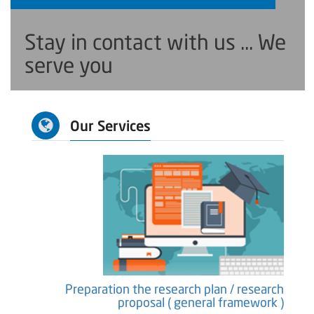
Stay in contact with us ... We
serve you
Our Services
earch
Preparation the research plan / research
ure )
proposal ( general framework )