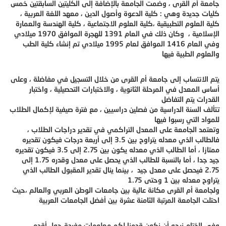
جامعة أم القرى ، وضمت الجامعة بالإضافة إلى الكليتين السابقتين خمس
كليات جديدة وهي : كلية الدعوة وأصول الدين ، معهد اللغة العربية ،
كلية العلوم التطبيقية ،كلية العلوم الاجتماعية ، كلية الهندسة والعمارة
الإسلامية ، وكان ذلك في العام 1391 للهجرة الموافق 1970 ميلادي
وفي العام 1416 الموافق لعام 1995 ميلادي تم إنشاء كلية الطب
والعلوم الطبية فيها
يتم الانتساب إلى جامعة أم القرى من خلال التسجيل في مفاضلة ، وعلى
أساس المعدل في المرحلة الثانوية ، والاختبارات التحصيلية ، واختبار
القدرات يتم التفاضل
تتألف السنة الدراسية من فصلين دراسيين ، مع فترة صيفية لإكمال الطلاب
للمواد التي رسبوا فيها
وتعتمد الجامعة على المعدل التراكمي في تقدير دراجات الطلاب ،
فالطالب الذي معدله يتراوح بين 3.5 إلى أربعة درجات فيكون تقديره
ممتازا ، أما الطالب الذي معدله يكون بين 2.75 إلى 3.5 فيكون تقديره
جيد جدا ، أما بالنسبة للطالب الذي يحصل على معدل وقدره 1.75 إلى
2.75 فيحصل على معدل جيد ، بينما ينال تقدير المقبول الطالب الذي
يتراوح معدله بين 1 وحتى 1.75
ولجامعة أم القرى مكانة عالية بين جامعات الوطن العربي والعالم ،حيث
احتلت الجامعة المرتبة الثامنة عشرة بين أفضل الجامعات العربية
وفي الختام نرجو أن نكون قدمنا لكم معلومات مفيدة حول أقدم