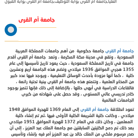
العليا,جامعة ام القرى بوابة التوظيف,جامعة ام القرى بوابة القبول
جامعة أم القرى
جامعة أم القرى
جامعة حكومية من أهم جامعات المملكة العربية
السعودية ، وتقع في مدينة مكة المكرمة ، وتعد جامعة أم القرى أقدم
جامعة في تاريخ المملكة السعودية ، حيث يعود تاريخ تأسيسها إلى عام
1355 هجري الموافق 1936 ميلادي وتضم هذه الجامعة أربع وعشرين
كلية ، كما أنها مزودة بأحدث الوسائل التعليمية ، ويوجد فيها عدد كبير
من المخابر العلمية ، وتتمتع هذه جامعة أم القرى ببنية تحتية رائعة ،
فالقاعات الدراسية في أبهى حللها ، بالإضافة إلى ذلك فإنها تتميز بوجود
كادر تدريسي عالي
المستوى ، وقد حصل على شهادته من كبرى
الجامعات العالمية
تعود انطلاقة
جامعة أم القرى
إلى العام 1369 للهجرة الموافق 1948
ميلادي ، وكانت كلية الشريعة الكلية الأولى فيها ،ثم تم إنشاء كلية
المعلمين ، وكان ذلك في العام 1372 للهجرة الموافق 1951 ميلادي
بعد ذلك تم دمج الكليتين السابقتين مع جامعة الملك عبد العزيز ، إلى أن
صدر مرسوم ملكي من الملك خالد بن عبد العزيز أمر فيه بإنشاء وتأسيس