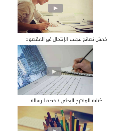
خمسُ نصائح لتجنب الإنتحال غير المقصود
كتابة المقترح البحثي / خطة الرسالة