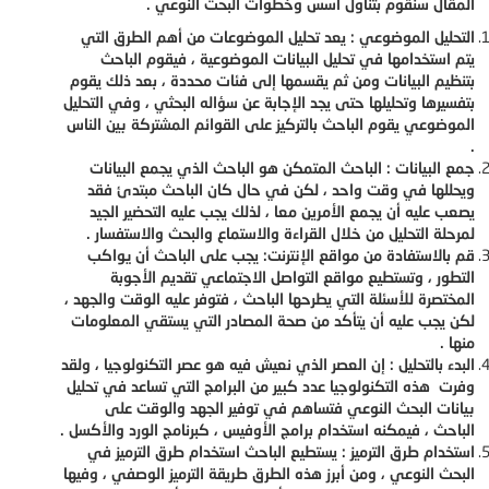
المقال سنقوم بتناول أسس وخطوات البحث النوعي .
التحليل الموضوعي : يعد تحليل الموضوعات من أهم الطرق التي
يتم استخدامها في تحليل البيانات الموضوعية ، فيقوم الباحث
بتنظيم البيانات ومن ثم يقسمها إلى فئات محددة ، بعد ذلك يقوم
بتفسيرها وتحليلها حتى يجد الإجابة عن سؤاله البحثي ، وفي التحليل
الموضوعي يقوم الباحث بالتركيز على القوائم المشتركة بين الناس
.
جمع البيانات : الباحث المتمكن هو الباحث الذي يجمع البيانات
ويحللها في وقت واحد ، لكن في حال كان الباحث مبتدئ فقد
يصعب عليه أن يجمع الأمرين معا ، لذلك يجب عليه التحضير الجيد
لمرحلة التحليل من خلال القراءة والاستماع والبحث والاستفسار .
قم بالاستفادة من مواقع الإنترنت: يجب على الباحث أن يواكب
التطور ، وتستطيع مواقع التواصل الاجتماعي تقديم الأجوبة
المختصرة للأسئلة التي يطرحها الباحث ، فتوفر عليه الوقت والجهد ،
لكن يجب عليه أن يتأكد من صحة المصادر التي يستقي المعلومات
منها .
البدء بالتحليل : إن العصر الذي نعيش فيه هو عصر التكنولوجيا ، ولقد
وفرت هذه التكنولوجيا عدد كبير من البرامج التي تساعد في تحليل
بيانات البحث النوعي فتساهم في توفير الجهد والوقت على
الباحث ، فيمكنه استخدام برامج الأوفيس ، كبرنامج الورد والأكسل .
استخدام طرق الترميز : يستطيع الباحث استخدام طرق الترميز في
البحث النوعي ، ومن أبرز هذه الطرق طريقة الترميز الوصفي ، وفيها