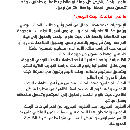
يقوم الباحث بتلخيص كل جملة أو مقطع بكلمة أو كلمتين ، وقد
تتضمن بعض الجملة الواحدة أكثر من ترميز .
ما هي اتجاهات البحث النوعي؟
الإثنوغرافيا: يعد هذه المجال من أهم وأبرز مجالات البحث النوعي،
ويتميز هذا الاتجاه بأنه اتجاه واسع، ومن أشهر الاتجاهات الموجودة
فيه الملاحظة بالمشاركة، حيث يقوم الباحث بالدخول إلى عينة
الدراسة، ومن ثم يقوم بالاندماج معها وتسجيل الملاحظات دون أن
تعرف عينة الدراسة بذلك، الأمر الذي يجعلهم يتصرفون بشكل
طبيعي، وهذا ما يسهل من مهمة الباحث.
الظاهراتية: وتعد الظاهراتية أحد اتجاهات البحث النوعي المهمة،
ومن خلال الظاهراتية يقوم الباحث بدراسة التجارب الذاتية للبشر،
وتتعمق معرفهم بالعالم، وذلك لأنهم يرغبون في معرفة كيف
ينظر الآخرون إلى العالم.
البحث الميداني: ويعد البحث الميداني من أهم اتجاهات البحث
النوعي، وفيه يقوم الباحث بدراسة الظاهرة من مكانها بشكل
نظامي، حيث يقوم الباحث بالدخول إلى المجتمع وتسجيل ملاحظته
بشكل مباشر.
النظرية التجذيرية: يعد النظرية التجذيرية من أهم اتجاهات البحث
النوعي، ولقد ظهر هذا الاتجاه في ستينات القرن الماضي على يد
قلاسر وستراوس، والغرض الأساسي منها تطوير نظرية الظاهرة
المدروسة.