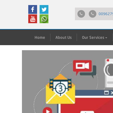
009627
Home
About Us
Our Services