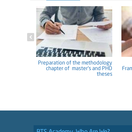
c Papers and
Preparation of the methodology
Researches
chapter of master's and PHD
Fram
theses
BTS Academy, Who Are We?