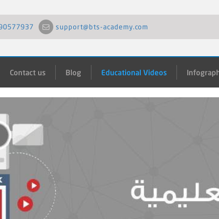
90577937
support@bts-academy.com
Contact us
Blog
Educational Videos
Infograph