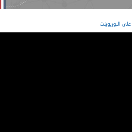
لى البوربوينت