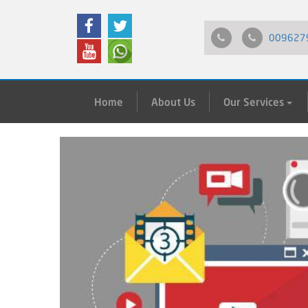
009627
Home
About Us
Our Services