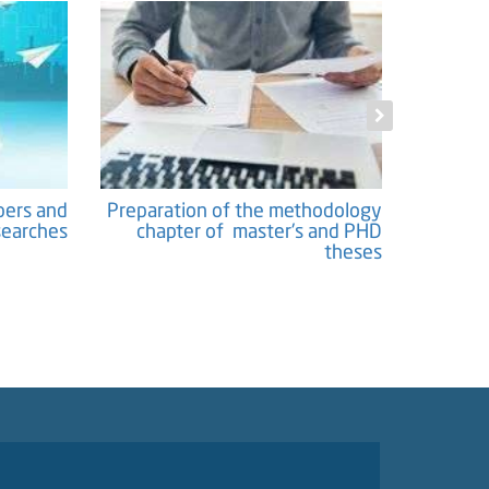
pers and
Preparation of the methodology
Pre
earches
chapter of master's and PHD
Framewo
theses