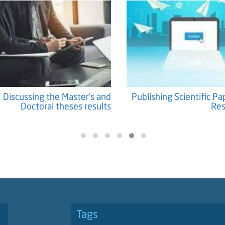
Discussing the Master's and
Publishing Scientific Pa
Doctoral theses results
Res
Tags