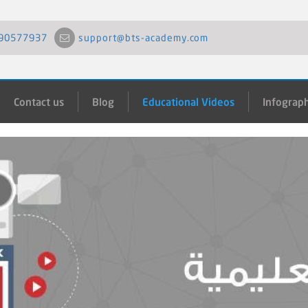
90577937
support@bts-academy.com
Contact us
Blog
Educational Videos
Infograph