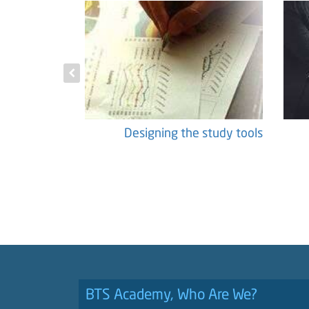
ing Master's
Designing the study tools
Theses
BTS Academy, Who Are We?