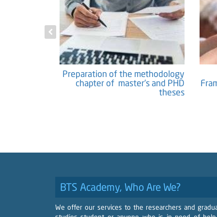
Master's and
Publishing Scientific Papers and
Pre
eses results
Researches
BTS Academy, Who Are We?
We offer our services to the researchers and gradu
studies student or anyone who is in need of help