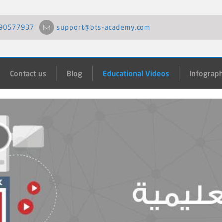
90577937
support@bts-academy.com
Contact us
Blog
Educational Videos
Infograph