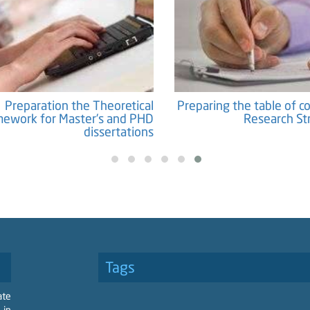
paration of the methodology
Preparation the The
chapter of master's and PHD
Framework for Master's
theses
disse
Tags
ate
 in