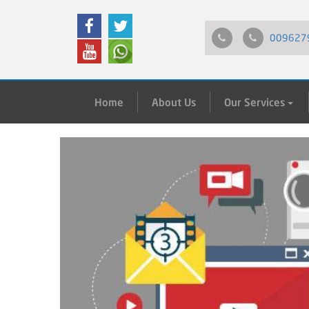
009627
Home
About Us
Our Services