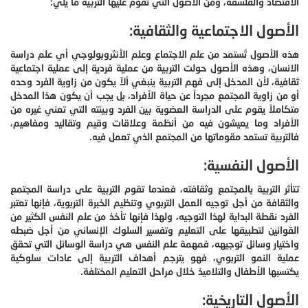
الاقتصاد والفلسفة، ومن الأصول التي تقوم عليها التربية ما يلي:
الأصول الاجتماعية والثقافية:
هذه الأصول تُستمد من علم الاجتماع وعلم الأنثروبولوجي أي علم دراسة
الانسان، وهذه الأصول حولت التربية من عملية فردية إلى عملية اجتماعية
ثقافية، لأن المدخل إلى فهم التربية ينبغي ألاّ يكون من زاوية الفرد وحده
أو من زاوية المجتمع مجرداً عن حياة الأفراد، بل يجب أن يكون هذا المدخل
متكاملاً يقوم على الدراسة العضوية بين الفرد وبيئته التي تعني غيره من
الأفراد وما يعيشون فيه من أنظمة وعلاقات وقيم وتقاليد ومفاهيم،
فالتربية تستمد مقوماتها من المجتمع الذي تعمل فيه.
الأصول النفسية:
تتأثر التربية بالمجتمع وثقافته، فعندما تقوم التربية على دراسة المجتمع
والثقافة من أجل توجيه العمل التربوي وتنظيم الخبرة التربوية، فإنها تعتبر
الفرد نقطة البداية لهذا التوجيه، ولهذا فإنها تأخذ من علم النفس الكثير من
القوانين لتطبيقها على التعليم وتفسير السلوك الإنساني من أجل ضبطه
واختيار وسائل توجيهه، فمهمة علم النفس هي دراسة الوسائل التي تحقق
عملية النمو التربوي، فهو يترجم أهداف التربية إلى عادات سلوكية
يكتسبها الأطفال والتلاميذ خلال مراحل التعليم المختلفة.
الأصول التاريخية: