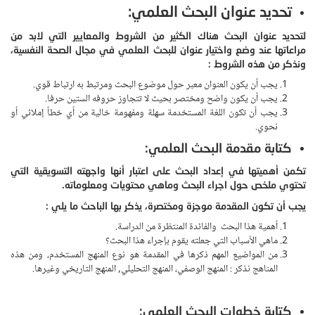
تحديد عنوان البحث العلمي:
لتحديد عنوان البحث هناك الكثير من الشروط والمعايير التي لابد من
مراعاتها عند وضع واختيار عنوان للبحث العلمي في مجال الصحة النفسية،
ونذكر من هذه الشروط :
يجب أن يكون العنوان معبر حول موضوع البحث ومرتبط به ارتباط قوي.
يجب أن يكون واضح ومختصر بحيث لا تتجاوز حروفه الستين حرفا.
يجب أن تكون اللغة المستخدمة سهلة ومفهومة خالية من أي خطأ إملائي أو
نحوي.
كتابة مقدمة البحث العلمي:
تكمن أهميتها في إعداد البحث على اعتبار أنها واجهته التسويقية التي
تحتوي ملخص حول اجراء البحث وماهي محتويات ومعلوماته.
يجب أن تكون المقدمة موجزة ومختصرة، يذكر بها الباحث ما يلي :
أهمية هذا البحث والفائدة المنتظرة من الدراسة.
ماهي الأسباب التي جعلته يقوم بإجراء هذا البحث؟
من المواضيع المهم ذكرها في المقدمة هو نوع المنهج المستخدم، ومن هذه
المناهج نذكر : المنهج الوصفي، المنهج التحليلي, المنهج التاريخي وغيرها.
كتابة خطوات البحث العلمي: