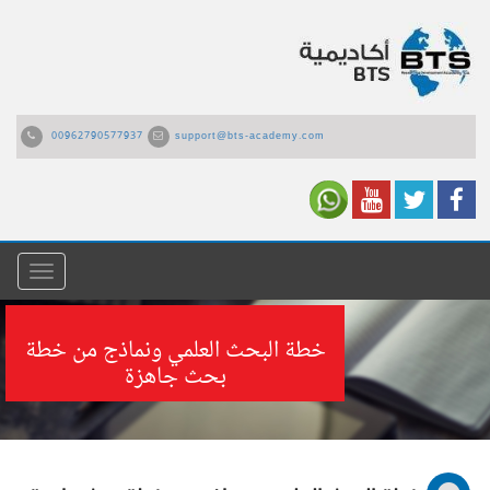
00962790577937
support@bts-academy.com
القائمة
خطة البحث العلمي ونماذج من خطة
بحث جاهزة