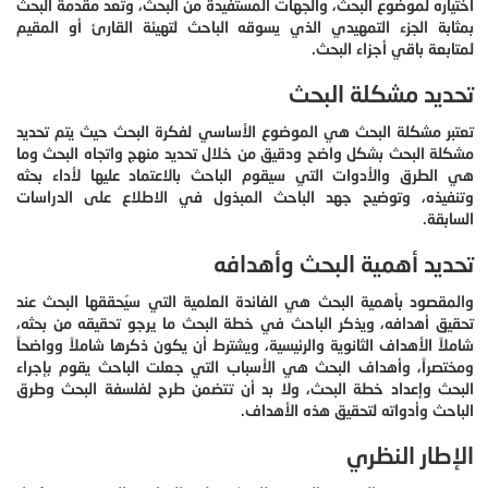
اختياره لموضوع البحث، والجهات المستفيدة من البحث، وتعد مقدمة البحث
بمثابة الجزء التمهيدي الذي يسوقه الباحث لتهيئة القارئ أو المقيم
لمتابعة باقي أجزاء البحث.
تحديد مشكلة البحث
تعتبر مشكلة البحث هي الموضوع الأساسي لفكرة البحث حيث يتم تحديد
مشكلة البحث بشكل واضح ودقيق من خلال تحديد منهج واتجاه البحث وما
هي الطرق والأدوات التي سيقوم الباحث بالاعتماد عليها لأداء بحثه
وتنفيذه، وتوضيح جهد الباحث المبذول في الاطلاع على الدراسات
السابقة.
تحديد أهمية البحث وأهدافه
والمقصود بأهمية البحث هي الفائدة العلمية التي سيُحققها البحث عند
تحقيق أهدافه، ويذكر الباحث في خطة البحث ما يرجو تحقيقه من بحثه،
شاملاً الأهداف الثانوية والرئيسية، ويشترط أن يكون ذكرها شاملاً وواضحاً
ومختصراً، وأهداف البحث هي الأسباب التي جعلت الباحث يقوم بإجراء
البحث وإعداد خطة البحث، ولا بد أن تتضمن طرح لفلسفة البحث وطرق
الباحث وأدواته لتحقيق هذه الأهداف.
الإطار النظري