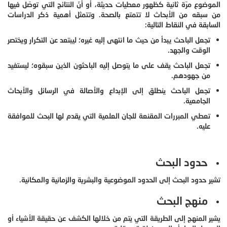
الموضوع مرّة ثانية كظهور معطيات حديثة، أو أنّ النتائج التي توصّل فيها
من سبقه من الأبحاث لا تتمتع بالصحة. وتتمثل أهمية ذكر الدراسات
السابقة في النقاط التالية:
تجعل الباحث يبدأ من حيث ما انتهى إليه غيره؛ ليبتعد عن التكرار ويختصر
الوقت والجهد.
تجعل الباحث يقف على ما يتوصل إليه الباحثون الذين سبقوه؛ ليستفيد
من جهودهم.
تجعل الباحث ينطلق إلى الإبداع والأصالة في الرسائل والأبحاث
الجامعية.
تعطي المبررات المقنعة للجان العلمية التي يقدم لها البحث للموافقة
عليه.
حدود البحث
تشير حدود البحث إلى الحدود الموضوعية والبشرية والزمانية والمكانية.
منهج البحث
يشير المنهج إلى الطريقة التي يتم من خلالها الكشف عن حقيقة الأشياء أو