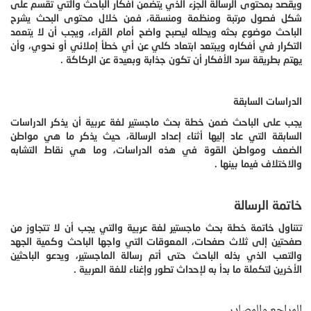
ويقصد بمحتوى الرسالة الجزء الذي يتضمن أفكار الباحث والتي تقسم على
شكل فصول مرتبة ومنظمة ومنسقة، فمن خلال محتوى البحث يشرح
الباحث موضوع بحثه ويحلله ليصبح واضح أمام القراء، ويجب أن لا يتعمد
التكرار في أفكاره ويبتعد ابتعاد كلي عن أي خطأ إملائي أو نحوي، وأن
يهتم بطريقة سرد الأفكار أن تكون جذابة وبعيدة عن الركاكة .
الدراسات السابقة
يجب على الباحث ضمن خطة بحث ماجستير لغة عربية أن يذكر الدراسات
السابقة التي عاد إليها أثناء إعداد الرسالة، حيث يذكر ما هي مواطن
الضعف ومواطن القوة في هذه الدراسات، وما هي نقاط التشابه
والاختلاف فيما بينها .
خاتمة الرسالة
تتناول خاتمة خطة بحث ماجستير لغة عربية والتي يجب أن لا تتجاوز من
صفحتين إلى ثلاث صفحات، المعوقات التي واجها الباحث وكمية الجهد
والتعب الذي بذله الباحث حتى أتم رسالة الماجستير، ويدعو الباحثين
الأخرين لتكملة ما بدأ به لإحداث تطور وإغناء للغة العربية .
المراجع والمصادر