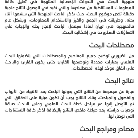
منهجية البحث هي الأدوات الإحصائية المنتهجة في تحليل كافة
المعلومات المستقطبة من مصادرها والتي تفيد في الوصول لنتائج علمية
دقيقة تخص موضوع البحث، حيث يذكر الباحث المنهجية التي سيتبعها أثناء
بحثه، وطريقته في الجمع والفرز والاستخدام للمعلومات، وبشكل عام
فالمنهجية هي تبيان لماذا سيعمل الباحث لإنجاز بحثه والإجابة على
التساؤلات المطروحة في إشكالية البحث.
مصطلحات البحث
من الضروري توضيح جميع المفاهيم والمصطلحات التي يتضمنها البحث
العلمي بعبارات محددة وتوضيحها للقارئ حتى يكون القارئ والباحث
على اتفاق موحَّد لهذه المصطلحات.
نتائج البحث
عبارة عن مجموعة من النتائج التي يدونها الباحث بعد الانتهاء من الأبواب
والفصول والمباحث، وتلك النتائج يجب أن تكون مبنية على الحقائق التي
تم التوصل إليها عبر مراحل خطة البحث العلمي وعلى الباحث صياغة
توصيات دراسته بعد صياغة ملخص النتائج بالإضافة لذكر كافة الاستنتاجات
التي توصل لها.
مصادر ومراجع البحث