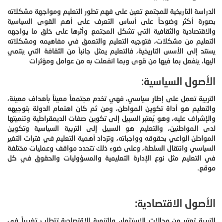
الدراسة التاريخية للمجتمع تعين على فهم تطور التعليم ومواجهة مشكلاته
بصورة أكثر وضوحاً على أساس التعرف على أهم القوى السياسية
والاقتصادية والثقافية التي تشكل المجتمع وأثرها على خلق ما يواجهه
التعليم من مشكلات، فتوجيه التعليم والتعمق في مفاهيمه ومشكلاته
يستند إلى الأسس التاريخية، فالتعليم يمثل جانباً من الثقافة التي ينتمي
اليها، ينفعل بما فيها من قوى وبما انفعلت به من عوامل ومؤثرات
الأصول السياسية:
التربية تعمل على إطار سياسي، فهي تخدم مجتمعاً معيناً بأهداف معينة،
والتعليم هو أداة تكوين المواطن، ومن ثم كان اهتمام الدولة بتوجيهه
والإشراف عليه، وهو يُعتبر السبيل إلى تكوين صفات الديمقراطية وتنميتها
لدى المواطنين، والتعليم هو السبيل إلى التربية السياسية وتكوين
المواطن الواعي بحقوقه وواجباته، وتزداد أهمية التعليم في فترات التغير
السياسي وانتقال السلطة، وعلى ضوء ذلك تتحدد مواقف وعمليات مختلفة
في التعليم مثل نوع الإدارة التعليمية والمسؤوليات والحقوق في كل
موقع.
الأصول الاقتصادية:
التربية تعتبر من مجالات الاستثمار، والتنمية الاقتصادية تتطلب تغييراً في