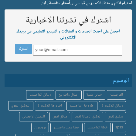
احتياجاتكم و متطلباتكم بزمن قياسي وبأسعار منافسة . ابد.
اشترك في نشرتنا الاخبارية
احصل على احدث الخدمات و المقالات و الفيديو التعليمي في بريدك
الالكتروني
الوسوم
الماجستير
رسائل علمية
رسائل واطاريح
رسائل الماجستير
رسائل الدكتوراة
اطروحة الماجستير
اطروحة الدكتوراة
التدقيق اللغوي
تدقيق لغوي
تدقيق الرسالة لغويا
مدقق لغوي
التحليل الاحصائي
spss
خطة الماجستير
خطة بحث ماجستير
بروبوزال