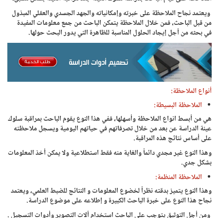
ويعتمد نجاح الملاحظة على خبرته وإمكانياته والجهد الجسدي والعقلي المبذول
من قبل الباحث، فمن خلال الملاحظة يتمكن الباحث من جمع معلومات المفيدة
في بحثه من أجل إيجاد الحلول المناسبة للظاهرة التي يدور البحث حولها.
أنواع الملاحظة:
الملاحظة البسيطة:
هي من أبسط انواع الملاحظة وأسهلها، ففي هذا النوع يقوم الباحث بمراقبة سلوك
عينة الدراسة عن بعد من خلال تصرفاتهم في حياتهم اليومية ويسجل ملاحظته
على أساس نتائج هذه المراقبة.
وهذا النوع غير مجدي دائماً والغاية منه فقط استطلاعية ولا يمكن أخذ المعلومات
بشكل جدي.
الملاحظة المنظمة:
وهذا النوع يتميز بدقته نظراً لخضوع المعلومات و النتائج للضبط العلمي، ويعتمد
نجاح هذا النوع على خبرة الباحث الكبيرة و إطلاعه على موضوع الدراسة.
ومن أجل التوثيق يتوجب على الباحث استخدام ألات التصوير وأدوات التسجيل .