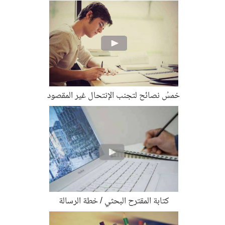
خمسُ نصائح لتجنب الإنتحال غير المقصود
كتابة المقترح البحثي / خطة الرسالة