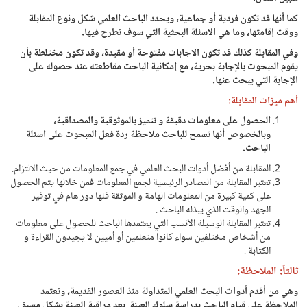
كما أنها قد تكون فردية أو جماعية، ويحدد الباحث العلمي شكل ونوع المقابلة
ووقت إقامتها، وما هي الاسئلة البحثية التي سوف تطرح فيها.
وفي المقابلة كذلك قد تكون الاجابات مفتوحة أو مقيدة، وقد تكون مختلطة بأن
يقوم المبحوث بالإجابة بحرية، مع إمكانية الباحث مقاطعته عند حصوله على
الإجابة التي يبحث عنها.
أهم
ميزات المقابلة:
الحصول على معلومات دقيقة و تتميز بالموثوقية والمصداقية،
وبالخصوص أنها تسمح للباحث ملاحظة ردة فعل المبحوث على اسئلة
الباحث.
المقابلة من أفضل أدوات البحث العلمي في جمع المعلومات من حيث الالتزام.
تعتبر المقابلة من المصادر الرئيسية لجمع المعلومات فمن خلالها يتم الحصول
على كمية كبيرة من المعلومات الهامة و الموثقة فلها دور هام في توفير
الجهد والوقت الذي يبذله الباحث .
تعتبر المقابلة الوسيلة الأنسب التي يعتمدها الباحث للحصول على معلومات
من أشخاص مختلفين سواء كانوا متعلمين أو أميين لا يجيدون القراءة و
الكتابة .
ثالثاً: الملاحظة:
وهي من أقدم أدوات البحث العلمي المتداولة منذ العصور القديمة، وتعتمد
الملاحظة على قيام الباحث بدراسة سلوك العينة بعد مراقبة العينة بشكل مسبق.