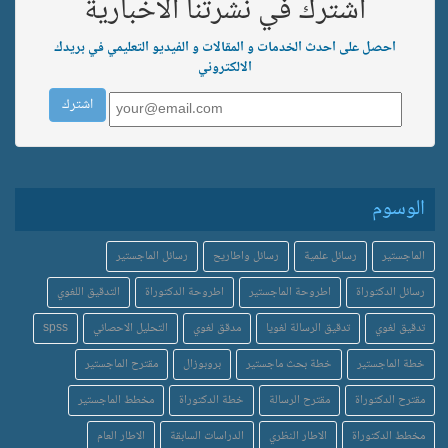
اشترك في نشرتنا الاخبارية
احصل على احدث الخدمات و المقالات و الفيديو التعليمي في بريدك
الالكتروني
الوسوم
الماجستير
رسائل علمية
رسائل واطاريح
رسائل الماجستير
رسائل الدكتوراة
اطروحة الماجستير
اطروحة الدكتوراة
التدقيق اللغوي
تدقيق لغوي
تدقيق الرسالة لغويا
مدقق لغوي
التحليل الاحصائي
spss
خطة الماجستير
خطة بحث ماجستير
بروبوزال
مقترح الماجستير
مقترح الدكتوراة
مقترح الرسالة
خطة الدكتوراة
مخطط الماجستير
مخطط الدكتوراة
الاطار النظري
الدراسات السابقة
الاطار العام