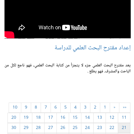
إعداد مقترح البحث العلمي للدراسة
يعد مقترح البحث العلمي جزء لا يتجزأ من كتابة البحث العلمي، فهو ناجع لكل من
الباحث والمشرف. فهو يطلع .
10
9
8
7
6
5
4
3
2
1
«
««
20
19
18
17
16
15
14
13
12
11
30
29
28
27
26
25
24
23
22
21