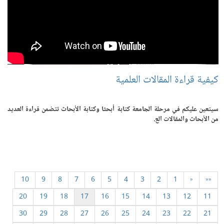
كيفية قراءة المقالات العلمية
سيتعين عليكم في مرحلة الجامعة كتابة أبحثا وكتابة الأبحاث تتضمن قراءة العديد
من الأبحاث والمقالات الع.
10
9
8
7
6
5
4
3
2
1
«
««
20
19
18
17
16
15
14
13
12
11
30
29
28
27
26
25
24
23
22
21