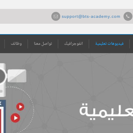
support@bts-academy.com
فيديوهات تعليمية
انفوجرافيك
تواصل معنا
وظائف