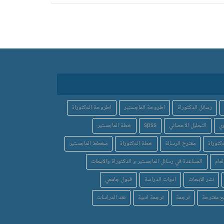
رسائل الدكتوراة
اطروحة الماجستير
اطروحة الدكتوراة
ي
التحليل الاحصائي
spss
خطة الماجستير
كتوراة
مقترح الرسالة
خطة الدكتوراة
مخطط الماجستير
لعام
المساعدة في رسائل الماجستير و الدكتوراة والابحاث
نشر الابحاث
ادوات الدراسة
قبول جامعي
ع مقترحة
ترجمة
ترجمة ادبية
نقد الدراسات