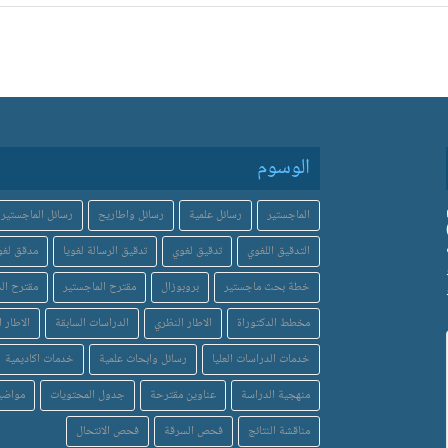
الوسوم
الماجستير
رسائل علمية
رسائل واطاريح
رسائل الماجستير
التدقيق اللغوي
تدقيق لغوي
تدقيق الرسالة لغويا
مدقق لغو
خطة بحث ماجستير
بروبوزال
مقترح الماجستير
مقترح الد
مخطط الدكتوراة
الاطار النظري
الدراسات السابقة
الاطار ا
خدمات الدراسات العليا
رسائل وابحاث علمية
خدمات اكاديمية
منهجية الدراسة
عناوين مقترحة
جدول المحتويات
مواضي
مناقشة النتائج
فحص السرقة
فحص الانتحال