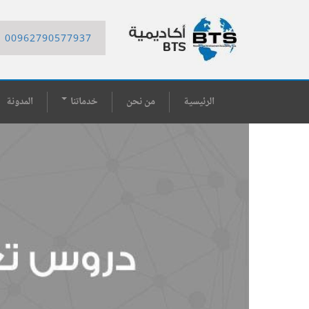
00962790577937
الرئيسية
من نحن
خدماتنا
المدونة