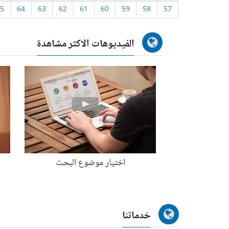
5
64
63
62
61
60
59
58
57
الفيديوهات الاكثر مشاهدة
اختيار موضوع البحث
خدماتنا