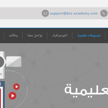
support@bts-academy.com
فيديوهات تعليمية
انفوجرافيك
تواصل معنا
وظائف