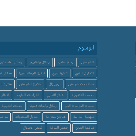
الوسوم
الماجستير
رسائل علمية
رسائل واطاريح
رسائل الماجستير
التدقيق اللغوي
تدقيق لغوي
تدقيق الرسالة لغويا
مدقق لغو
خطة بحث ماجستير
بروبوزال
مقترح الماجستير
مقترح الد
مخطط الدكتوراة
الاطار النظري
الدراسات السابقة
الاطار ا
خدمات الدراسات العليا
رسائل وابحاث علمية
خدمات اكاديمية
منهجية الدراسة
عناوين مقترحة
جدول المحتويات
مواضي
مناقشة النتائج
فحص السرقة
فحص الانتحال