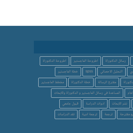
رسائل الدكتوراة
اطروحة الماجستير
اطروحة الدكتوراة
ي
التحليل الاحصائي
spss
خطة الماجستير
كتوراة
مقترح الرسالة
خطة الدكتوراة
مخطط الماجستير
لعام
المساعدة في رسائل الماجستير و الدكتوراة والابحاث
نشر الابحاث
ادوات الدراسة
قبول جامعي
ع مقترحة
ترجمة
ترجمة ادبية
نقد الدراسات