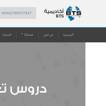
00962790577937
الرئيسية
من نحن
خدماتنا
المدونة