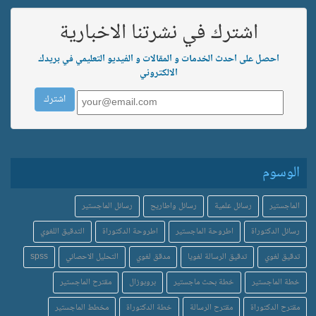
اشترك في نشرتنا الاخبارية
احصل على احدث الخدمات و المقالات و الفيديو التعليمي في بريدك
الالكتروني
الوسوم
الماجستير
رسائل علمية
رسائل واطاريح
رسائل الماجستير
رسائل الدكتوراة
اطروحة الماجستير
اطروحة الدكتوراة
التدقيق اللغوي
تدقيق لغوي
تدقيق الرسالة لغويا
مدقق لغوي
التحليل الاحصائي
spss
خطة الماجستير
خطة بحث ماجستير
بروبوزال
مقترح الماجستير
مقترح الدكتوراة
مقترح الرسالة
خطة الدكتوراة
مخطط الماجستير