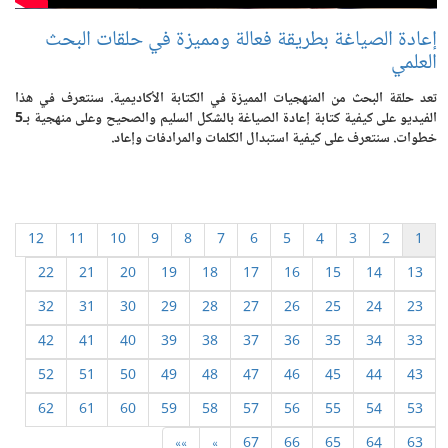
إعادة الصياغة بطريقة فعالة ومميزة في حلقات البحث
العلمي
تعد حلقة البحث من المنهجيات المميزة في الكتابة الأكاديمية. سنتعرف في هذا
الفيديو على كيفية كتابة إعادة الصياغة بالشكل السليم والصحيح وعلى منهجية بـ5
خطوات. سنتعرف على كيفية استبدال الكلمات والمرادفات وإعاد.
12
11
10
9
8
7
6
5
4
3
2
1
22
21
20
19
18
17
16
15
14
13
32
31
30
29
28
27
26
25
24
23
42
41
40
39
38
37
36
35
34
33
52
51
50
49
48
47
46
45
44
43
62
61
60
59
58
57
56
55
54
53
»»
»
67
66
65
64
63