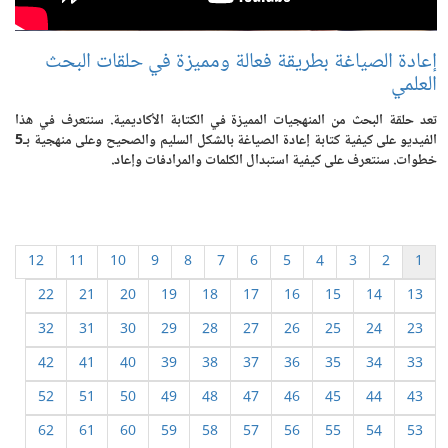
إعادة الصياغة بطريقة فعالة ومميزة في حلقات البحث
العلمي
تعد حلقة البحث من المنهجيات المميزة في الكتابة الأكاديمية. سنتعرف في هذا
الفيديو على كيفية كتابة إعادة الصياغة بالشكل السليم والصحيح وعلى منهجية بـ5
خطوات. سنتعرف على كيفية استبدال الكلمات والمرادفات وإعاد.
12
11
10
9
8
7
6
5
4
3
2
1
22
21
20
19
18
17
16
15
14
13
32
31
30
29
28
27
26
25
24
23
42
41
40
39
38
37
36
35
34
33
52
51
50
49
48
47
46
45
44
43
62
61
60
59
58
57
56
55
54
53