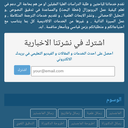
نقدم خدماتنا للباحثين و طلبة الدراسات العليا المقبلين او من هم بحاجة الى دعم في
تعلم كيفية عمل البروبوزال (خطة البحث) والمساعدة في تدقيق النصوص ,و
التحليل الاحصائي , ونشر الابحاث العلمية , و تقديم خدمات الترجمة المتكاملة , و
عمل السيرة الذاتية , و غيرها من الخدمات الاكاديمية كل بما يتناسب مع
احتياجاتكم و متطلباتكم بزمن قياسي وبأسعار منافسة . ابد.
اشترك في نشرتنا الاخبارية
احصل على احدث الخدمات و المقالات و الفيديو التعليمي في بريدك
الالكتروني
الوسوم
الماجستير
رسائل علمية
رسائل واطاريح
رسائل الماجستير
رسائل الدكتوراة
اطروحة الماجستير
اطروحة الدكتوراة
التدقيق اللغوي