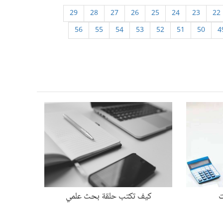
29
28
27
26
25
24
23
22
56
55
54
53
52
51
50
4
ت
كيف تكتب حلقة بحث علمي