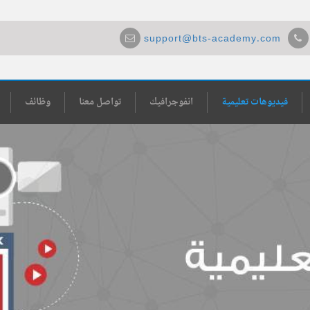
support@bts-academy.com
فيديوهات تعليمية
انفوجرافيك
تواصل معنا
وظائف