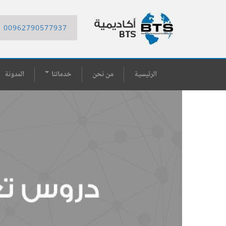
00962790577937
الرئيسية
من نحن
خدماتنا
المدونة