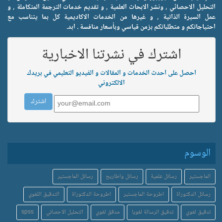
التحليل الاحصائي , ونشر الابحاث العلمية , و تقديم خدمات الترجمة المتكاملة , و
عمل السيرة الذاتية , و غيرها من الخدمات الاكاديمية كل بما يتناسب مع
احتياجاتكم و متطلباتكم بزمن قياسي وبأسعار منافسة . ابد.
اشترك في نشرتنا الاخبارية
احصل على احدث الخدمات و المقالات و الفيديو التعليمي في بريدك
الالكتروني
الوسوم
الماجستير
رسائل علمية
رسائل واطاريح
رسائل الماجستير
رسائل الدكتوراة
اطروحة الماجستير
اطروحة الدكتوراة
التدقيق اللغوي
تدقيق لغوي
تدقيق الرسالة لغويا
مدقق لغوي
التحليل الاحصائي
spss