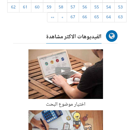
62
61
60
59
58
57
56
55
54
53
»»
»
67
66
65
64
63
الفيديوهات الاكثر مشاهدة
اختيار موضوع البحث