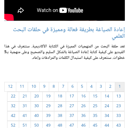
إعادة الصياغة بطريقة فعالة ومميزة في حلقات البحث
العلمي
تعد حلقة البحث من المنهجيات المميزة في الكتابة الأكاديمية. سنتعرف في هذا
الفيديو على كيفية كتابة إعادة الصياغة بالشكل السليم والصحيح وعلى منهجية بـ5
خطوات. سنتعرف على كيفية استبدال الكلمات والمرادفات وإعاد.
12
11
10
9
8
7
6
5
4
3
2
1
22
21
20
19
18
17
16
15
14
13
32
31
30
29
28
27
26
25
24
23
42
41
40
39
38
37
36
35
34
33
52
51
50
49
48
47
46
45
44
43