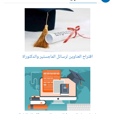
اقتراح العناوين لرسائل الماجستير والدكتوراة