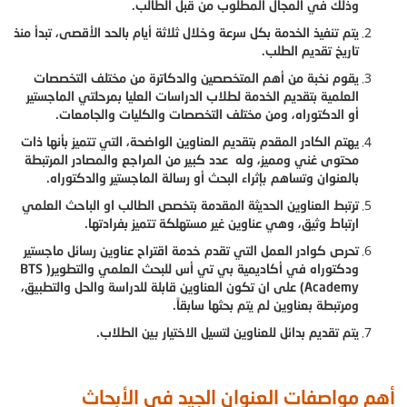
وذلك في المجال المطلوب من قبل الطالب.
يتم تنفيذ الخدمة بكل سرعة وخلال ثلاثة أيام بالحد الأقصى، تبدأ منذ
تاريخ تقديم الطلب.
يقوم نخبة من أهم المتخصصين والدكاترة من مختلف التخصصات
العلمية بتقديم الخدمة لطلاب الدراسات العليا بمرحلتي الماجستير
أو الدكتوراه، ومن مختلف التخصصات والكليات والجامعات.
يهتم الكادر المقدم بتقديم العناوين الواضحة، التي تتميز بأنها ذات
محتوى غني ومميز، وله عدد كبير من المراجع والمصادر المرتبطة
بالعنوان وتساهم بإثراء البحث أو رسالة الماجستير والدكتوراه.
ترتبط العناوين الحديثة المقدمة بتخصص الطالب او الباحث العلمي
ارتباط وثيق، وهي عناوين غير مستهلكة تتميز بفرادتها.
تحرص كوادر العمل التي تقدم خدمة اقتراح عناوين رسائل ماجستير
ودكتوراه في أكاديمية بي تي أس للبحث العلمي والتطوير( BTS
Academy) على ان تكون العناوين قابلة للدراسة والحل والتطبيق،
ومرتبطة بعناوين لم يتم بحثها سابقاً.
يتم تقديم بدائل للعناوين لتسيل الاختيار بين الطلاب.
أهم مواصفات العنوان الجيد في الأبحاث