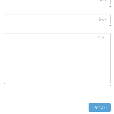
*
*
*