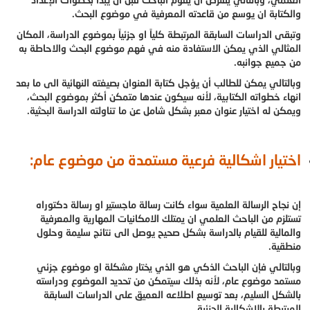
والكتابة ان يوسع من قاعدته المعرفية في موضوع البحث.
وتبقى الدراسات السابقة المرتبطة كلياً او جزئياً بموضوع الدراسة، المكان
المثالي الذي يمكن الاستفادة منه في فهم موضوع البحث والاحاطة به
من جميع جوانبه.
وبالتالي يمكن للطالب أن يؤجل كتابة العنوان بصيغته النهائية الى ما بعد
انهاء خطواته الكتابية، لأنه سيكون عندها متمكن أكثر بموضوع البحث،
ويمكن له اختيار عنوان معبر بشكل شامل عن ما تناولته الدراسة البحثية.
اختيار اشكالية فرعية مستمدة من موضوع عام:
إن نجاح الرسالة العلمية سواء كانت رسالة ماجستير او رسالة دكتوراه
تستلزم من الباحث العلمي ان يمتلك الامكانيات المهارية والمعرفية
والمالية للقيام بالدراسة بشكل صحيح يوصل الى نتائج سليمة وحلول
منطقية.
وبالتالي فإن الباحث الذكي هو الذي يختار مشكلة او موضوع جزئي
مستمد موضوع عام، لأنه بذلك سيتمكن من تحديد الموضوع ودراسته
بالشكل السليم، بعد توسيع اطلاعه العميق على الدراسات السابقة
المرتبطة بالإشكالية الجزئية.