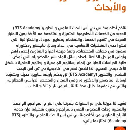
والأبحاث
تُقدّم أكاديمية بي تي أس للبحث العلمي والتطوير( BTS Academy)
العديد من الخدمات الأكاديمية المتميزة والمُتقدمة مع الأخذ بعين الاعتبار
السرعة في تقديم الخدمة، والاهتمام بمعايير الجودة، والاحترافية التي
تعتبر إحدى المتطلبات الأساسية في إعداد رسائل ماجستير ودكتوراه
متميزة في مختلف التخصصات، وتعدّ مهمة اقتراح العناوين إحدى أهم
وأولى المراحل الخاصة بإعداد رسائل الماجستير والدكتوراه التي تُمكّن
طلبة الدراسات العليا من إتمام رسائلهم الجامعية وأبحاثهم العلمية بالشكل
الأكاديمي الصحيح، لذا نضمن لكم في أكاديمية بي تي أس للبحث
العلمي والتطوير (BTS Academy) تزويدكم بأربعة عناوين حديثة ومتفرّدة
لرسائل الماجستير والدكتوراه، وفي المجال والتخصص الدراسي المطلوب،
والتي يتم توفيرها خلال مدة ثلاثة أيام من تاريخ تأكيد الطلب.
تشهد لنا خبرتنا على مر السنوات بقدرتنا على اقتراح المواضيع الواضحة
والمميزة وذات المحتوى الغني بالمراجع،وبصورة تفصيلية فإن خدمة
اقتراح العناوين من أكاديمية بي تي أس للبحث العلمي والتطوير(BTS
Academy) تمتاز بما يأتي: