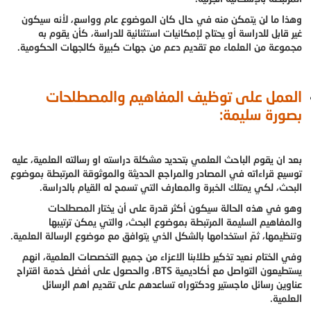
وهذا ما لن يتمكن منه في حال كان الموضوع عام وواسع، لأنه سيكون
غير قابل للدراسة أو يحتاج لإمكانيات استثنائية للدراسة، كأن يقوم به
مجموعة من العلماء مع تقديم دعم من جهات كبيرة كالجهات الحكومية.
العمل على توظيف المفاهيم والمصطلحات
بصورة سليمة:
بعد ان يقوم الباحث العلمي بتحديد مشكلة دراسته او رسالته العلمية، عليه
توسيع قراءاته في المصادر والمراجع الحديثة والموثوقة المرتبطة بموضوع
البحث، لكي يمتلك الخبرة والمعارف التي تسمح له القيام بالدراسة.
وهو في هذه الحالة سيكون أكثر قدرة على أن يختار المصطلحات
والمفاهيم السليمة المرتبطة بموضوع البحث، والتي يمكن ترتيبها
وتنظيمها، ثمّ استخدامها بالشكل الذي يتوافق مع موضوع الرسالة العلمية.
وفي الختام نعيد تذكير طلابنا الاعزاء من جميع التخصصات العلمية، انهم
يستطيعون التواصل مع أكاديمية BTS، والحصول على أفضل خدمة اقتراح
عناوين رسائل ماجستير ودكتوراه تساعدهم على تقديم اهم الرسائل
العلمية.