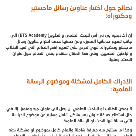
نصائح حول اختيار عناوين رسائل ماجستير
ودكتوراه:
إن أكاديمية بي تي أس للبحث العلمي والتطوير( BTS Academy) الى
جانب تقديم خدماتها المميزة ومن ضمنها خدمة اقتراح عناوين رسائل
ماجستير ودكتوراه، فهي تحرص على تقديم اهم النصائح التي تفيد الطلاب
والباحثين العلميين، وفي هذا المقال سنقدم بعض النصائح حول عنوان
البحث، ومنها:
الإدراك الكامل لمشكلة وموضوع الرسالة
العلمية:
لا يمكن للطالب او الباحث العلمي أن يصل الى عنوان جيد ومتميز، إلا في
حال استطاع صياغة عنوان يعبر بشكل شامل وسليم عن موضوع الدراسة
التي سيناقشها البحث او الرسالة العلمية.
وهذا ما يستلزم منه معرفة شاملة والمام كامل بموضوع او مشكلة بحثه
العلمي، وبالتالي يفترض ان يقوم الباحث قبل ان يبدأ بخطوات الإعداد