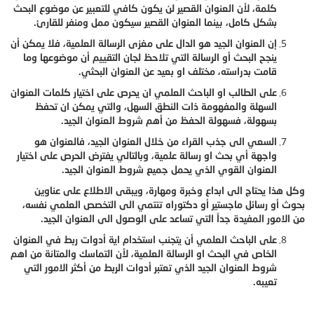
كلمة، لأن العنوان القصير لن يكون كافي للتعبير عن موضوع البحث
بشكل كامل، بينما العنوان القصير سيكون ممل ومنفر للقارئ.
إن العنوان الجيد هو الدال على مغزى الرسالة العلمية، فلا يمكن أن
ينجح البحث أو الرسالة التي تلاحظ لجان التقييم أن موضوعها وما
قامت بدراسته، مختلف او بعيد عن العنوان البحثي.
على الطالب او الباحث العلمي ان يحرص على اختيار كلمات العنوان
السهلة والمفهومة ذات النطق السهل، والتي يمكن ان تحفظ
بسهولة، فسهولة الحفظ من أهم شروط العنوان الجيد.
السعي الى جذب القراء من خلال العنوان الجيد، فالعنوان هو
واجهة أي بحث او رسالة علمية، وبالتالي يفترض الحرص على اختيار
العنوان القوي الذي يحمل جميع شروط العنوان الجيد.
وكل هذا يحتاج الى ابداع وخبرة ومهارة، ويبقى الاطلاع على عناوين
بحوث أو رسائل ماجستير أو دكتوراه تنتمي الى التخصص العلمي نفسه،
من الامور المفيدة جداً التي تساعد على الوصول الى العنوان الجيد.
على الباحث العلمي أن يتجنب استخدام اية أدوات ربط في العنوان
الخاص في البحث او الرسالة العلمية، لأن التماسك والمتانة من اهم
شروط العنوان الجيد الذي تعتبر أدوات الربط من أكثر الامور التي
تعيبه.