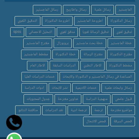
الماجستير
رسائل علمية
رسائل واطاريح
رسائل الماجستير
رسائل الدكتوراة
اطروحة الماجستير
اطروحة الدكتوراة
التدقيق اللغوي
تدقيق لغوي
تدقيق الرسالة لغويا
مدقق لغوي
التحليل الاحصائي
spss
خطة الماجستير
خطة بحث ماجستير
بروبوزال
مقترح الماجستير
مقترح الدكتوراة
مقترح الرسالة
خطة الدكتوراة
مخطط الماجستير
مخطط الدكتوراة
الاطار النظري
الدراسات السابقة
الاطار العام
المساعدة في رسائل الماجستير و الدكتوراة والابحاث
خدمات الدراسات العليا
رسائل وابحاث علمية
خدمات اكاديمية
نشر الابحاث
ادوات الدراسة
قبول جامعي
منهجية الدراسة
عناوين مقترحة
جدول المحتويات
مواضيع مقترحة
ترجمة
ترجمة ادبية
نقد الدراسات
مناقشة النتائج
فحص السرقة
فحص الانتحال