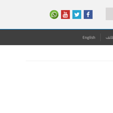
ائف
English