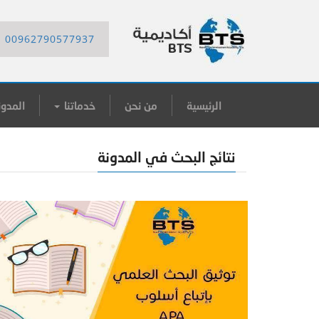
00962790577937
الرئيسية
من نحن
خدماتنا
المدون
نتائج البحث في المدونة