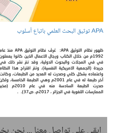
APA توثيق البحث العلمي باتباع أسلوب
ظهور نظام التوثيق APA: عُرِفّ نظام التوثيق APA منذ ع
1992م من خلال الكتاب ورجال الاعمال الذين كانوا يعملون
في في المجلات والبحوث الدولية، وقد تمّ نشر ذلك في
جريدة (الجمعية الامريكية النفسية)، وتمّ اقتراح هذا النظام
واعتماده بشكل كلي وصدرت له العديد من الطبعات، وكانت
آخر طبعة له في عام 2001م وهي الطبعة الخامسة، ولكن
صدرت الطبعة السادسة منه في عام 2010م (مخب
الممارسات اللغوية في الجزائر ، 2017م، ص37). .
ابقى على تواصل معنا ... نحن ب