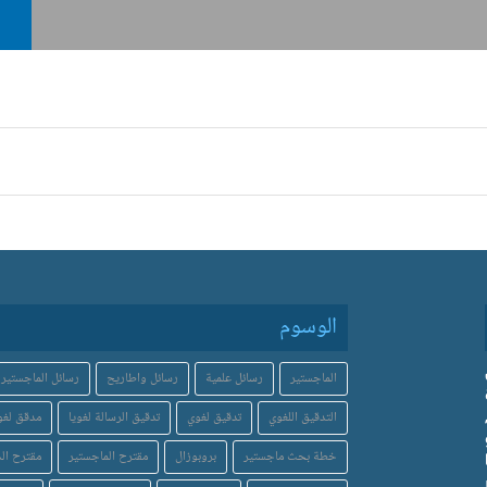
الوسوم
الماجستير
رسائل علمية
رسائل واطاريح
رسائل الماجستير
التدقيق اللغوي
تدقيق لغوي
تدقيق الرسالة لغويا
مدقق لغو
خطة بحث ماجستير
بروبوزال
مقترح الماجستير
مقترح الد