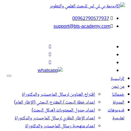
00962790577937
support@bts-academy.com
يسية
القائمة
نحن
تنا
اقتراح العناوين لرسائل الماجستير والدكتوراة
ونة
إعداد خطة البحث / المقترح البحثي (الإطار العام)
وهات
إعداد جدول المحتويات (هيكل البحث)
مية
إعداد الإطار النظري لرسائل الماجستير والدكتوراة
إعداد منهجية رسائل الماجستير والدكتوراة