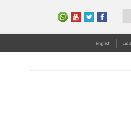
ائف
English