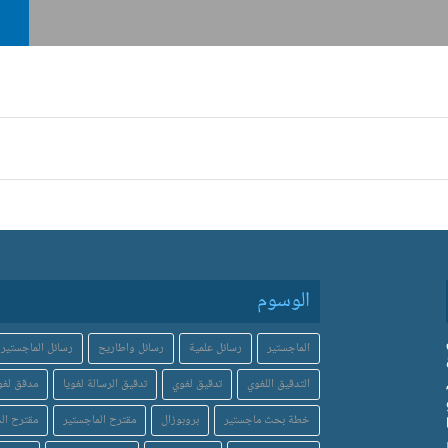
الوسوم
الماجستير
رسائل علمية
رسائل واطاريح
رسائل الماجستير
التدقيق اللغوي
تدقيق لغوي
تدقيق الرسالة لغويا
مدقق لغو
خطة بحث ماجستير
بروبوزال
مقترح الماجستير
مقترح الد