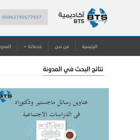
00962790577937
الرئيسية
من نحن
خدماتنا
المدون
نتائج البحث في المدونة