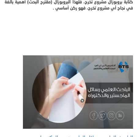
كتابة بروبوزال مشروع تخرج، فلهذا البروبوزال (مقترح البحث) أهمية بالغة
في نجاح أي مشروع تخرج، فهو ركن أساسي .