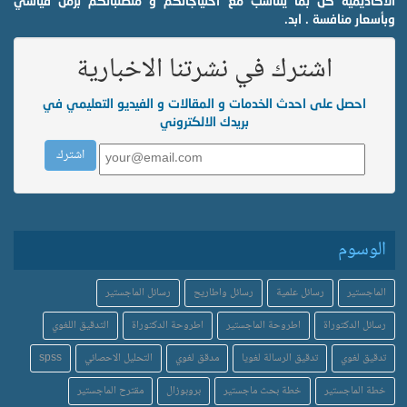
الاكاديمية كل بما يتناسب مع احتياجاتكم و متطلباتكم بزمن قياسي
وبأسعار منافسة . ابد.
اشترك في نشرتنا الاخبارية
احصل على احدث الخدمات و المقالات و الفيديو التعليمي في
بريدك الالكتروني
الوسوم
الماجستير
رسائل علمية
رسائل واطاريح
رسائل الماجستير
رسائل الدكتوراة
اطروحة الماجستير
اطروحة الدكتوراة
التدقيق اللغوي
تدقيق لغوي
تدقيق الرسالة لغويا
مدقق لغوي
التحليل الاحصائي
spss
خطة الماجستير
خطة بحث ماجستير
بروبوزال
مقترح الماجستير