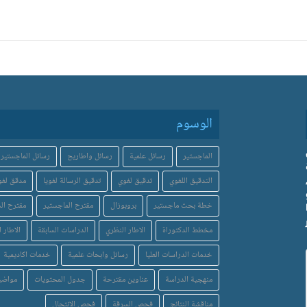
الوسوم
الماجستير
رسائل علمية
رسائل واطاريح
رسائل الماجستير
التدقيق اللغوي
تدقيق لغوي
تدقيق الرسالة لغويا
مدقق لغو
خطة بحث ماجستير
بروبوزال
مقترح الماجستير
مقترح الد
مخطط الدكتوراة
الاطار النظري
الدراسات السابقة
الاطار ا
خدمات الدراسات العليا
رسائل وابحاث علمية
خدمات اكاديمية
منهجية الدراسة
عناوين مقترحة
جدول المحتويات
مواضي
مناقشة النتائج
فحص السرقة
فحص الانتحال