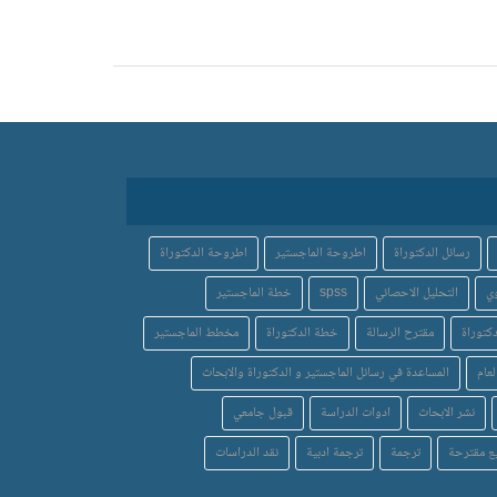
رسائل الدكتوراة
اطروحة الماجستير
اطروحة الدكتوراة
ي
التحليل الاحصائي
spss
خطة الماجستير
كتوراة
مقترح الرسالة
خطة الدكتوراة
مخطط الماجستير
لعام
المساعدة في رسائل الماجستير و الدكتوراة والابحاث
نشر الابحاث
ادوات الدراسة
قبول جامعي
ع مقترحة
ترجمة
ترجمة ادبية
نقد الدراسات