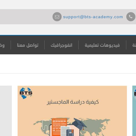
support@bts-academy.com
ة
فيديوهات تعليمية
انفوجرافيك
تواصل معنا
وظ