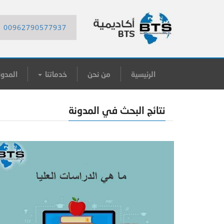
00962790577937
الرئيسية
من نحن
خدماتنا
المدون
نتائج البحث في المدونة