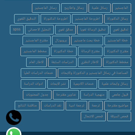
الماجستير
رسائل علمية
رسائل واطاريح
رسائل الماجستير
رسائل الدكتوراة
اطروحة الماجستير
اطروحة الدكتوراة
التدقيق اللغوي
تدقيق لغوي
تدقيق الرسالة لغويا
مدقق لغوي
التحليل الاحصائي
spss
خطة الماجستير
خطة بحث ماجستير
بروبوزال
مقترح الماجستير
مقترح الدكتوراة
مقترح الرسالة
خطة الدكتوراة
مخطط الماجستير
مخطط الدكتوراة
الاطار النظري
الدراسات السابقة
الاطار العام
المساعدة في رسائل الماجستير و الدكتوراة والابحاث
خدمات الدراسات العليا
رسائل وابحاث علمية
خدمات اكاديمية
نشر الابحاث
ادوات الدراسة
قبول جامعي
منهجية الدراسة
عناوين مقترحة
جدول المحتويات
مواضيع مقترحة
ترجمة
ترجمة ادبية
نقد الدراسات
مناقشة النتائج
فحص السرقة
فحص الانتحال