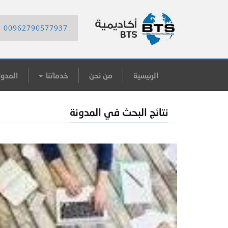
00962790577937
الرئيسية
من نحن
خدماتنا
المدون
نتائج البحث في المدونة