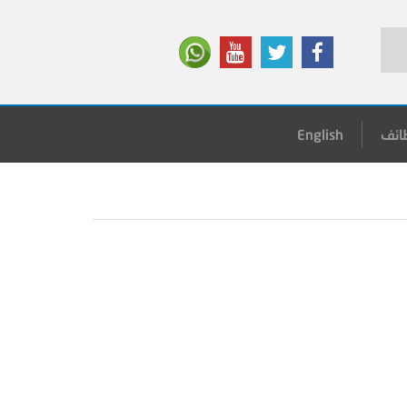
ائف
English