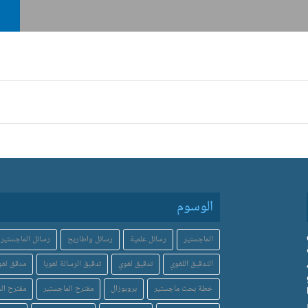
الوسوم
الماجستير
رسائل علمية
رسائل واطاريح
رسائل الماجستير
التدقيق اللغوي
تدقيق لغوي
تدقيق الرسالة لغويا
مدقق لغو
خطة بحث ماجستير
بروبوزال
مقترح الماجستير
مقترح الد