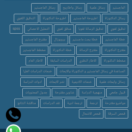
الماجستير
رسائل علمية
رسائل واطاريح
رسائل الماجستير
رسائل الدكتوراة
اطروحة الماجستير
اطروحة الدكتوراة
التدقيق اللغوي
تدقيق لغوي
تدقيق الرسالة لغويا
مدقق لغوي
التحليل الاحصائي
spss
خطة الماجستير
خطة بحث ماجستير
بروبوزال
مقترح الماجستير
مقترح الدكتوراة
مقترح الرسالة
خطة الدكتوراة
مخطط الماجستير
مخطط الدكتوراة
الاطار النظري
الدراسات السابقة
الاطار العام
المساعدة في رسائل الماجستير و الدكتوراة والابحاث
خدمات الدراسات العليا
رسائل وابحاث علمية
خدمات اكاديمية
نشر الابحاث
ادوات الدراسة
قبول جامعي
منهجية الدراسة
عناوين مقترحة
جدول المحتويات
مواضيع مقترحة
ترجمة
ترجمة ادبية
نقد الدراسات
مناقشة النتائج
فحص السرقة
فحص الانتحال