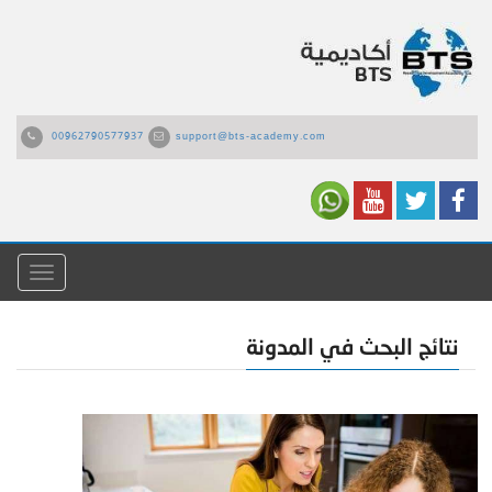
00962790577937
support@bts-academy.com
القائمة
نتائج البحث في المدونة