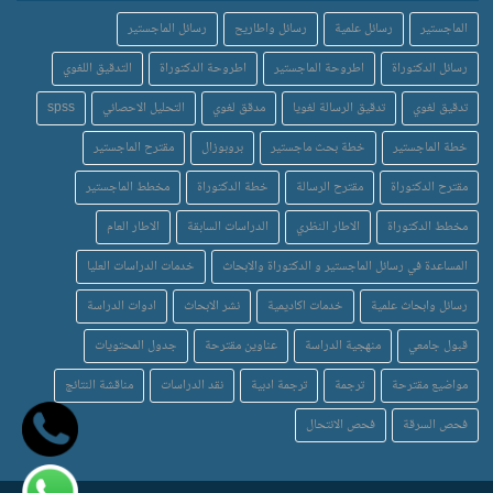
الماجستير
رسائل علمية
رسائل واطاريح
رسائل الماجستير
رسائل الدكتوراة
اطروحة الماجستير
اطروحة الدكتوراة
التدقيق اللغوي
تدقيق لغوي
تدقيق الرسالة لغويا
مدقق لغوي
التحليل الاحصائي
spss
خطة الماجستير
خطة بحث ماجستير
بروبوزال
مقترح الماجستير
مقترح الدكتوراة
مقترح الرسالة
خطة الدكتوراة
مخطط الماجستير
مخطط الدكتوراة
الاطار النظري
الدراسات السابقة
الاطار العام
المساعدة في رسائل الماجستير و الدكتوراة والابحاث
خدمات الدراسات العليا
رسائل وابحاث علمية
خدمات اكاديمية
نشر الابحاث
ادوات الدراسة
قبول جامعي
منهجية الدراسة
عناوين مقترحة
جدول المحتويات
مواضيع مقترحة
ترجمة
ترجمة ادبية
نقد الدراسات
مناقشة النتائج
فحص السرقة
فحص الانتحال