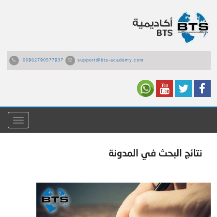
00962790577937
support@bts-academy.com
القائمة
نتائج البحث في المدونة