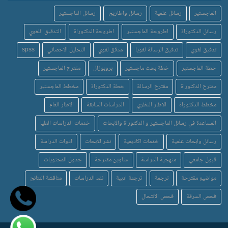
الماجستير
رسائل علمية
رسائل واطاريح
رسائل الماجستير
رسائل الدكتوراة
اطروحة الماجستير
اطروحة الدكتوراة
التدقيق اللغوي
تدقيق لغوي
تدقيق الرسالة لغويا
مدقق لغوي
التحليل الاحصائي
spss
خطة الماجستير
خطة بحث ماجستير
بروبوزال
مقترح الماجستير
مقترح الدكتوراة
مقترح الرسالة
خطة الدكتوراة
مخطط الماجستير
مخطط الدكتوراة
الاطار النظري
الدراسات السابقة
الاطار العام
المساعدة في رسائل الماجستير و الدكتوراة والابحاث
خدمات الدراسات العليا
رسائل وابحاث علمية
خدمات اكاديمية
نشر الابحاث
ادوات الدراسة
قبول جامعي
منهجية الدراسة
عناوين مقترحة
جدول المحتويات
مواضيع مقترحة
ترجمة
ترجمة ادبية
نقد الدراسات
مناقشة النتائج
فحص السرقة
فحص الانتحال