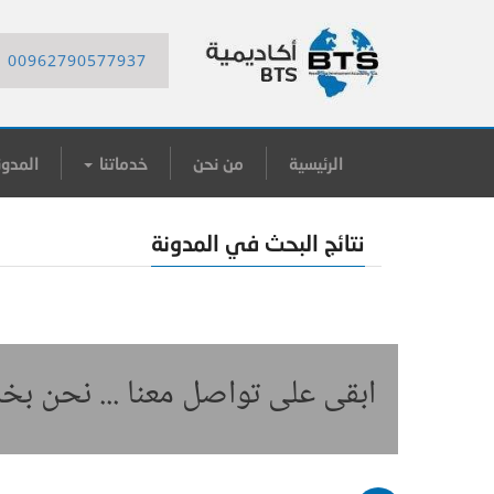
00962790577937
الرئيسية
من نحن
خدماتنا
المدون
نتائج البحث في المدونة
ابقى على تواصل معنا ... نحن ب