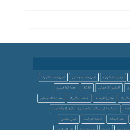
رسائل الدكتوراة
اطروحة الماجستير
اطروحة الدكتوراة
ي
التحليل الاحصائي
spss
خطة الماجستير
كتوراة
مقترح الرسالة
خطة الدكتوراة
مخطط الماجستير
لعام
المساعدة في رسائل الماجستير و الدكتوراة والابحاث
نشر الابحاث
ادوات الدراسة
قبول جامعي
ع مقترحة
ترجمة
ترجمة ادبية
نقد الدراسات