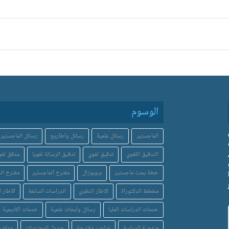
الوسوم
الماجستير
رسائل علمية
رسائل واطاريح
رسائل الماجستير
التدقيق اللغوي
تدقيق لغوي
تدقيق الرسالة لغويا
مدقق لغو
خطة بحث ماجستير
بروبوزال
مقترح الماجستير
مقترح الد
مخطط الدكتوراة
الاطار النظري
الدراسات السابقة
الاطار ا
خدمات الدراسات العليا
رسائل وابحاث علمية
خدمات اكاديمية
منهجية الدراسة
عناوين مقترحة
جدول المحتويات
مواضي