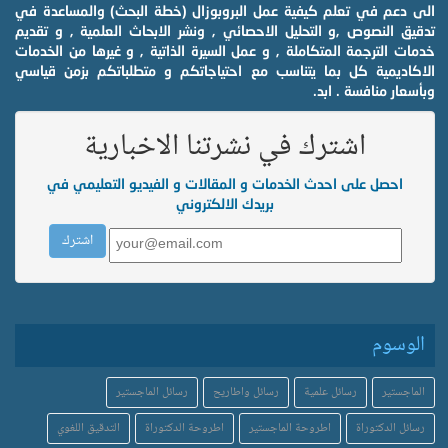
الى دعم في تعلم كيفية عمل البروبوزال (خطة البحث) والمساعدة في
تدقيق النصوص ,و التحليل الاحصائي , ونشر الابحاث العلمية , و تقديم
خدمات الترجمة المتكاملة , و عمل السيرة الذاتية , و غيرها من الخدمات
الاكاديمية كل بما يتناسب مع احتياجاتكم و متطلباتكم بزمن قياسي
وبأسعار منافسة . ابد.
اشترك في نشرتنا الاخبارية
احصل على احدث الخدمات و المقالات و الفيديو التعليمي في
بريدك الالكتروني
الوسوم
الماجستير
رسائل علمية
رسائل واطاريح
رسائل الماجستير
رسائل الدكتوراة
اطروحة الماجستير
اطروحة الدكتوراة
التدقيق اللغوي