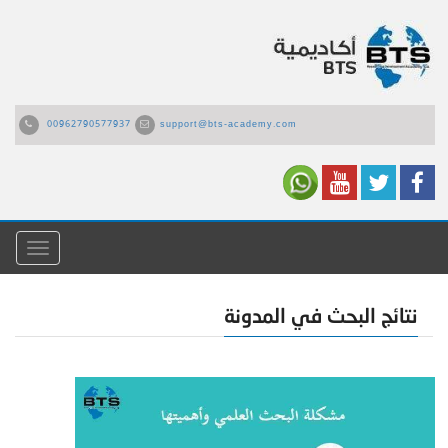
00962790577937
support@bts-academy.com
القائمة
نتائج البحث في المدونة