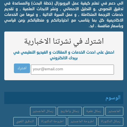
الى دعم في تعلم كيفية عمل البروبوزال (خطة البحث) والمساعدة في
تدقيق النصوص ,و التحليل الاحصائي , ونشر الابحاث العلمية , و تقديم
خدمات الترجمة المتكاملة , و عمل السيرة الذاتية , و غيرها من الخدمات
الاكاديمية كل بما يتناسب مع احتياجاتكم و متطلباتكم بزمن قياسي
وبأسعار منافسة . ابد.
اشترك في نشرتنا الاخبارية
احصل على احدث الخدمات و المقالات و الفيديو التعليمي في
بريدك الالكتروني
الوسوم
الماجستير
رسائل علمية
رسائل واطاريح
رسائل الماجستير
رسائل الدكتوراة
اطروحة الماجستير
اطروحة الدكتوراة
التدقيق اللغوي