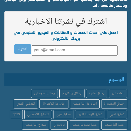
وبأسعار منافسة . ابد.
اشترك في نشرتنا الاخبارية
احصل على احدث الخدمات و المقالات و الفيديو التعليمي في
بريدك الالكتروني
الوسوم
الماجستير
رسائل علمية
رسائل واطاريح
رسائل الماجستير
رسائل الدكتوراة
اطروحة الماجستير
اطروحة الدكتوراة
التدقيق اللغوي
تدقيق لغوي
تدقيق الرسالة لغويا
مدقق لغوي
التحليل الاحصائي
spss
خطة الماجستير
خطة بحث ماجستير
بروبوزال
مقترح الماجستير