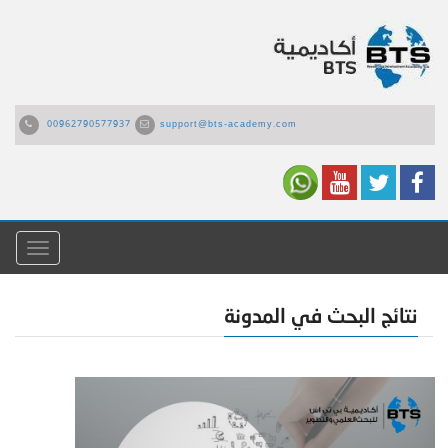
00962790577937
support@bts-academy.com
القائمة
نتائج البحث في المدونة