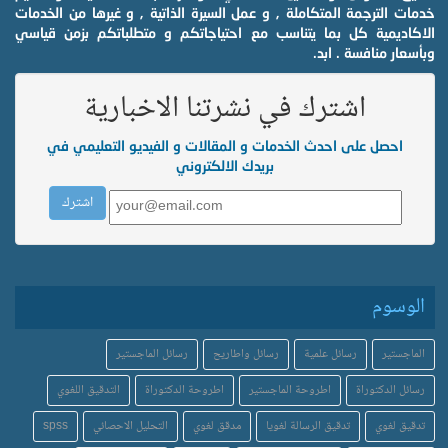
خدمات الترجمة المتكاملة , و عمل السيرة الذاتية , و غيرها من الخدمات
الاكاديمية كل بما يتناسب مع احتياجاتكم و متطلباتكم بزمن قياسي
وبأسعار منافسة . ابد.
اشترك في نشرتنا الاخبارية
احصل على احدث الخدمات و المقالات و الفيديو التعليمي في
بريدك الالكتروني
الوسوم
الماجستير
رسائل علمية
رسائل واطاريح
رسائل الماجستير
رسائل الدكتوراة
اطروحة الماجستير
اطروحة الدكتوراة
التدقيق اللغوي
تدقيق لغوي
تدقيق الرسالة لغويا
مدقق لغوي
التحليل الاحصائي
spss