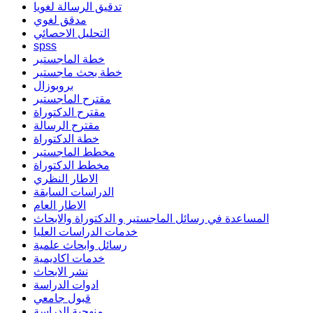
تدقيق الرسالة لغويا
مدقق لغوي
التحليل الاحصائي
spss
خطة الماجستير
خطة بحث ماجستير
بروبوزال
مقترح الماجستير
مقترح الدكتوراة
مقترح الرسالة
خطة الدكتوراة
مخطط الماجستير
مخطط الدكتوراة
الاطار النظري
الدراسات السابقة
الاطار العام
المساعدة في رسائل الماجستير و الدكتوراة والابحاث
خدمات الدراسات العليا
رسائل وابحاث علمية
خدمات اكاديمية
نشر الابحاث
ادوات الدراسة
قبول جامعي
منهجية الدراسة