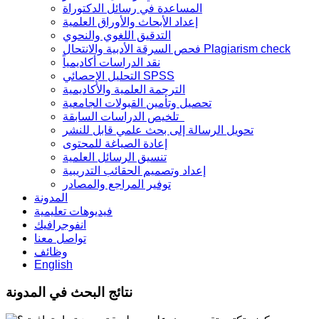
المساعدة في رسائل الدكتوراة
إعداد الأبحاث والأوراق العلمية
التدقيق اللغوي والنحوي
فحص السرقة الأدبية والانتحال Plagiarism check
نقد الدراسات أكاديمياً
التحليل الإحصائي SPSS
الترجمة العلمية والأكاديمية
تحصيل وتأمين القبولات الجامعية
تلخيص الدراسات السابقة
تحويل الرسالة إلى بحث علمي قابل للنشر
إعادة الصياغة للمحتوى
تنسيق الرسائل العلمية
إعداد وتصميم الحقائب التدريبية
توفير المراجع والمصادر
المدونة
فيديوهات تعليمية
انفوجرافيك
تواصل معنا
وظائف
English
نتائج البحث في المدونة