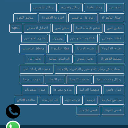
الماجستير
رسائل علمية
رسائل واطاريح
رسائل الماجستير
رسائل الدكتوراة
اطروحة الماجستير
اطروحة الدكتوراة
التدقيق اللغوي
تدقيق لغوي
تدقيق الرسالة لغويا
مدقق لغوي
التحليل الاحصائي
spss
خطة الماجستير
خطة بحث ماجستير
بروبوزال
مقترح الماجستير
مقترح الدكتوراة
مقترح الرسالة
خطة الدكتوراة
مخطط الماجستير
مخطط الدكتوراة
الاطار النظري
الدراسات السابقة
الاطار العام
المساعدة في رسائل الماجستير و الدكتوراة والابحاث
خدمات الدراسات العليا
رسائل وابحاث علمية
خدمات اكاديمية
نشر الابحاث
ادوات الدراسة
قبول جامعي
منهجية الدراسة
عناوين مقترحة
جدول المحتويات
مواضيع مقترحة
ترجمة
ترجمة ادبية
نقد الدراسات
مناقشة النتائج
فحص السرقة
فحص الانتحال