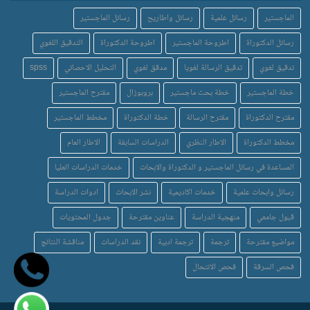
الماجستير
رسائل علمية
رسائل واطاريح
رسائل الماجستير
رسائل الدكتوراة
اطروحة الماجستير
اطروحة الدكتوراة
التدقيق اللغوي
تدقيق لغوي
تدقيق الرسالة لغويا
مدقق لغوي
التحليل الاحصائي
spss
خطة الماجستير
خطة بحث ماجستير
بروبوزال
مقترح الماجستير
مقترح الدكتوراة
مقترح الرسالة
خطة الدكتوراة
مخطط الماجستير
مخطط الدكتوراة
الاطار النظري
الدراسات السابقة
الاطار العام
المساعدة في رسائل الماجستير و الدكتوراة والابحاث
خدمات الدراسات العليا
رسائل وابحاث علمية
خدمات اكاديمية
نشر الابحاث
ادوات الدراسة
قبول جامعي
منهجية الدراسة
عناوين مقترحة
جدول المحتويات
مواضيع مقترحة
ترجمة
ترجمة ادبية
نقد الدراسات
مناقشة النتائج
فحص السرقة
فحص الانتحال