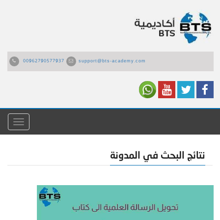
00962790577937
support@bts-academy.com
القائمة
نتائج البحث في المدونة