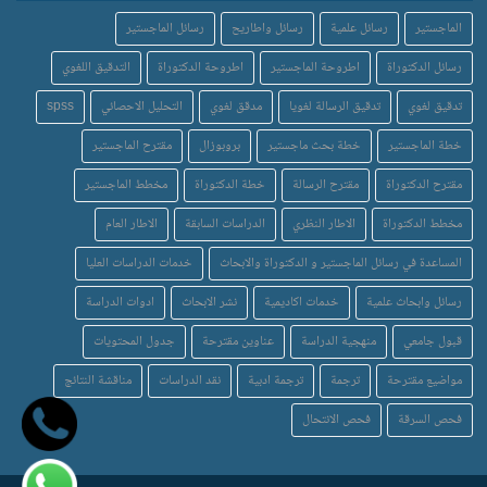
الماجستير
رسائل علمية
رسائل واطاريح
رسائل الماجستير
رسائل الدكتوراة
اطروحة الماجستير
اطروحة الدكتوراة
التدقيق اللغوي
تدقيق لغوي
تدقيق الرسالة لغويا
مدقق لغوي
التحليل الاحصائي
spss
خطة الماجستير
خطة بحث ماجستير
بروبوزال
مقترح الماجستير
مقترح الدكتوراة
مقترح الرسالة
خطة الدكتوراة
مخطط الماجستير
مخطط الدكتوراة
الاطار النظري
الدراسات السابقة
الاطار العام
المساعدة في رسائل الماجستير و الدكتوراة والابحاث
خدمات الدراسات العليا
رسائل وابحاث علمية
خدمات اكاديمية
نشر الابحاث
ادوات الدراسة
قبول جامعي
منهجية الدراسة
عناوين مقترحة
جدول المحتويات
مواضيع مقترحة
ترجمة
ترجمة ادبية
نقد الدراسات
مناقشة النتائج
فحص السرقة
فحص الانتحال