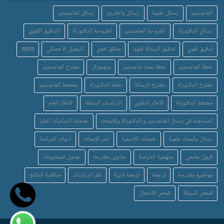
الماجستير
رسائل علمية
رسائل واطاريح
رسائل الماجستير
رسائل الدكتوراة
اطروحة الماجستير
اطروحة الدكتوراة
التدقيق اللغوي
تدقيق لغوي
تدقيق الرسالة لغويا
مدقق لغوي
التحليل الاحصائي
spss
خطة الماجستير
خطة بحث ماجستير
بروبوزال
مقترح الماجستير
مقترح الدكتوراة
مقترح الرسالة
خطة الدكتوراة
مخطط الماجستير
مخطط الدكتوراة
الاطار النظري
الدراسات السابقة
الاطار العام
المساعدة في رسائل الماجستير و الدكتوراة والابحاث
خدمات الدراسات العليا
رسائل وابحاث علمية
خدمات اكاديمية
نشر الابحاث
ادوات الدراسة
قبول جامعي
منهجية الدراسة
عناوين مقترحة
جدول المحتويات
مواضيع مقترحة
ترجمة
ترجمة ادبية
نقد الدراسات
مناقشة النتائج
فحص السرقة
فحص الانتحال