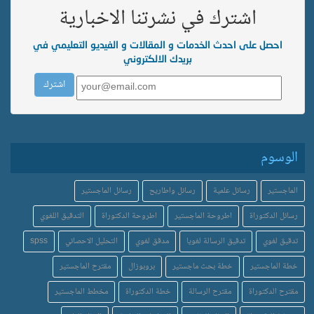
اشترك في نشرتنا الاخبارية
احصل على احدث الخدمات و المقالات و الفيديو التعليمي في
بريدك الالكتروني
الوسوم
الماجستير
رسائل علمية
رسائل واطاريح
رسائل الماجستير
رسائل الدكتوراة
اطروحة الماجستير
اطروحة الدكتوراة
التدقيق اللغوي
تدقيق لغوي
تدقيق الرسالة لغويا
مدقق لغوي
التحليل الاحصائي
spss
خطة الماجستير
خطة بحث ماجستير
بروبوزال
مقترح الماجستير
مقترح الدكتوراة
مقترح الرسالة
خطة الدكتوراة
مخطط الماجستير