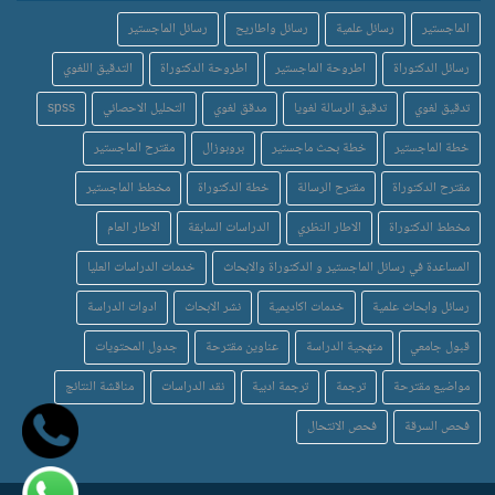
الماجستير
رسائل علمية
رسائل واطاريح
رسائل الماجستير
رسائل الدكتوراة
اطروحة الماجستير
اطروحة الدكتوراة
التدقيق اللغوي
تدقيق لغوي
تدقيق الرسالة لغويا
مدقق لغوي
التحليل الاحصائي
spss
خطة الماجستير
خطة بحث ماجستير
بروبوزال
مقترح الماجستير
مقترح الدكتوراة
مقترح الرسالة
خطة الدكتوراة
مخطط الماجستير
مخطط الدكتوراة
الاطار النظري
الدراسات السابقة
الاطار العام
المساعدة في رسائل الماجستير و الدكتوراة والابحاث
خدمات الدراسات العليا
رسائل وابحاث علمية
خدمات اكاديمية
نشر الابحاث
ادوات الدراسة
قبول جامعي
منهجية الدراسة
عناوين مقترحة
جدول المحتويات
مواضيع مقترحة
ترجمة
ترجمة ادبية
نقد الدراسات
مناقشة النتائج
فحص السرقة
فحص الانتحال