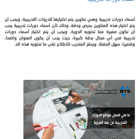
أسماء دورات تدريبية وهي عناوين يتم اختيارها للدروات التدريبية، ويجب أن
يتم اختيار هذه العناوين بحرص ودقة، وذلك لأن أسماء دورات تدريبية يجب
أن تكون معبرة عما تحتويه الدورة. ويجب أن يتم اختيار أسماء دورات
تدريبية في أي مجال بدقة كبيرة، حيث يجب أن يكون العنوان واضحا،
وقصيرا، سهل الحفظ، ويحفز المتدرب للاطلاع على ما تحتويه هذه الد.