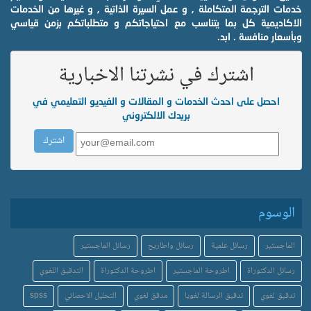
خدمات الترجمة المتكاملة , و عمل السيرة الذاتية , و غيرها من الخدمات
الاكاديمية كل بما يتناسب مع احتياجاتكم و متطلباتكم بزمن قياسي
وبأسعار منافسة . ابد.
اشترك في نشرتنا الاخبارية
احصل على احدث الخدمات و المقالات و الفيديو التعليمي في
بريدك الالكتروني
الوسوم
الماجستير
رسائل علمية
رسائل واطاريح
رسائل الماجستير
رسائل الدكتوراة
اطروحة الماجستير
اطروحة الدكتوراة
التدقيق اللغوي
تدقيق لغوي
تدقيق الرسالة لغويا
مدقق لغوي
التحليل الاحصائي
spss