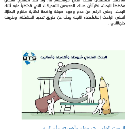
مخططاً للبحث، نظراًلأن هناك العديدمن التعديلات التي قدتطرأ عليه أثناء
البحث، وعلى الرغم من عدم وجود صيغة واضحة لكتابة مقترح البحثإلا
أنعلى الباحث إقناعأعضاء اللجنة ببحثه عن طريق تحديد المشكلة، وطريقة
حلهاالتي .
البحث العلمي شروطه وأهميته وأساليبه