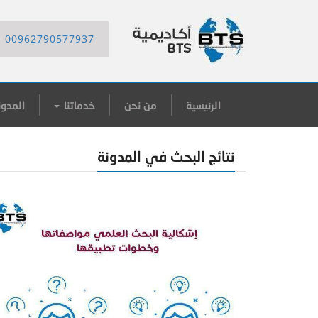
00962790577937
الرئيسية
من نحن
خدماتنا
المدون
نتائج البحث في المدونة