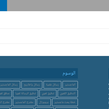
الوسوم
الماجستير
رسائل علمية
رسائل واطاريح
رسائل الماجستير
التدقيق اللغوي
تدقيق لغوي
تدقيق الرسالة لغويا
مدقق لغو
خطة بحث ماجستير
بروبوزال
مقترح الماجستير
مقترح الد