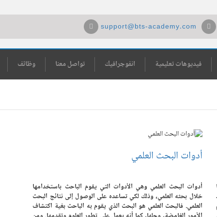
support@bts-academy.com
فيديوهات تعليمية
انفوجرافيك
تواصل معنا
وظائف
أدوات البحث العلمي
أدوات البحث العلمي وهي الأدوات التي يقوم الباحث باستخدامها
خلال بحثه العلمي، وذلك لكي تساعده على الوصول إلى نتائج البحث
العلمي. فالبحث العلمي هو البحث الذي يقوم به الباحث بغية اكتشاف
ي، 2000م، ص305).
الأمور الغامضة، وحلها، كما أنه يعمل على تطور العلوم وتقدمها. ومن