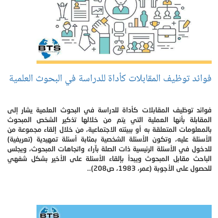
فوائد توظيف المقابلات كأداة للدراسة في البحوث العلمية
فوائد توظيف المقابلات كأداة للدراسة في البحوث العلمية يشار إلى
المقابلة بأنها العملية التي يتم من خلالها تذكير الشخص المبحوث
بالمعلومات المتعلقة به أو ببيئته الاجتماعية، من خلال إلقاء مجموعة من
الأسئلة عليه، وتكون الأسئلة الشخصية بمثابة أسئلة تمهيدية (تعريفية)
للدخول في الأسئلة الرئيسية ذات الصلة بآراء واتجاهات المبحوث، ويجلس
الباحث مقابل المبحوث ويبدأ بإلقاء الأسئلة على الأخير بشكل شفهي
للحصول على الأجوبة (عمر، 1983، ص208)..