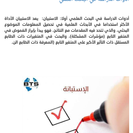
أدوات الدراسة في البحث العلمي أولا: الاستبيان: يعد الاستبيان الأداة
الأكثر استخداما في الأبحاث العلمية في تحصيل المعلومات الموضوع
البحثي، والذي تتحد فيه المقدمات مع النتائج، فهو يبدأ بإبراز الغموض في
المتغير التابع (مؤشرات المشكلة)، والبحث في المتغيرات ذات الطابع
المستقل ذات التأثير الأكبر على المتغير التابع (المعرفة ذات الطابع الن.